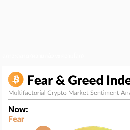
สภาวะตลาด (ความกลัว vs ความโลภ)