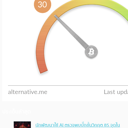
ประเด็นล่าสุด
นักพัฒนาใช้ AI ตรวจพบบั๊กขั้นวิกฤต 85 จุดใน