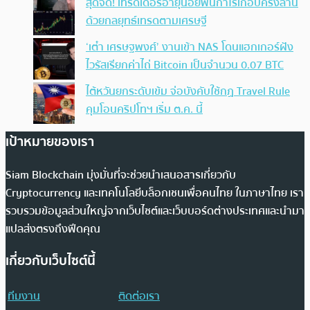
สุดจัด! เทรดเดอร์อายุน้อยฟันกำไรเกือบครึ่งล้าน
ด้วยกลยุทธ์เทรดตามเศรษฐี
‘เต๋า เศรษฐพงศ์’ งานเข้า NAS โดนแฮกเกอร์ฝัง
ไวรัสเรียกค่าไถ่ Bitcoin เป็นจำนวน 0.07 BTC
ไต้หวันยกระดับเข้ม จ่อบังคับใช้กฏ Travel Rule
คุมโอนคริปโทฯ เริ่ม ต.ค. นี้
เป้าหมายของเรา
Siam Blockchain มุ่งมั่นที่จะช่วยนำเสนอสารเกี่ยวกับ
Cryptocurrency และเทคโนโลยีบล็อกเชนเพื่อคนไทย ในภาษาไทย เรา
รวบรวมข้อมูลส่วนใหญ่จากเว็บไซต์และเว็บบอร์ดต่างประเทศและนำมา
แปลส่งตรงถึงฟีดคุณ
เกี่ยวกับเว็บไซต์นี้
ทีมงาน
ติดต่อเรา