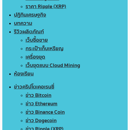
ราคา Ripple (XRP)
ปฏิทินเศรษฐกิจ
บทความ
รีวิวผลิตภัณฑ์
เว็บซื้อขาย
กระเป๋าเก็บเหรียญ
เครื่องขุด
เว็บขุดแบบ Cloud Mining
ห้องเรียน
ข่าวคริปโตเคอเรนซี่
ข่าว Bitcoin
ข่าว Ethereum
ข่าว Binance Coin
ข่าว Dogecoin
ข่าว Ripple (XRP)