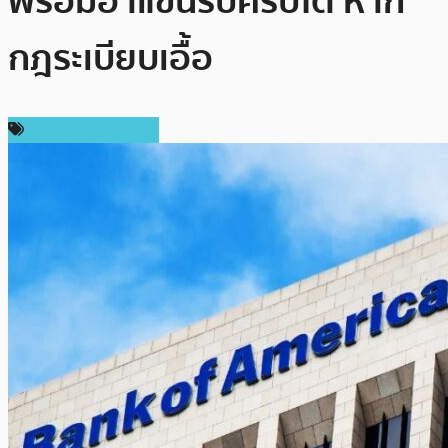
พร้อมอ้าแขนรับคริปโต หาก
กฎระเบียบเอื้อ
ข่าวคริปโตเคอเรนซี่