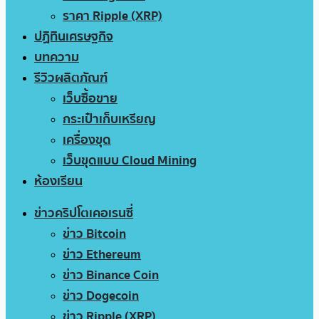
ราคา Ripple (XRP)
ปฏิทินเศรษฐกิจ
บทความ
รีวิวผลิตภัณฑ์
เว็บซื้อขาย
กระเป๋าเก็บเหรียญ
เครื่องขุด
เว็บขุดแบบ Cloud Mining
ห้องเรียน
ข่าวคริปโตเคอเรนซี่
ข่าว Bitcoin
ข่าว Ethereum
ข่าว Binance Coin
ข่าว Dogecoin
ข่าว Ripple (XRP)