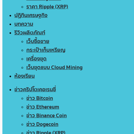
ราคา Ripple (XRP)
ปฏิทินเศรษฐกิจ
บทความ
รีวิวผลิตภัณฑ์
เว็บซื้อขาย
กระเป๋าเก็บเหรียญ
เครื่องขุด
เว็บขุดแบบ Cloud Mining
ห้องเรียน
ข่าวคริปโตเคอเรนซี่
ข่าว Bitcoin
ข่าว Ethereum
ข่าว Binance Coin
ข่าว Dogecoin
ข่าว Ripple (XRP)