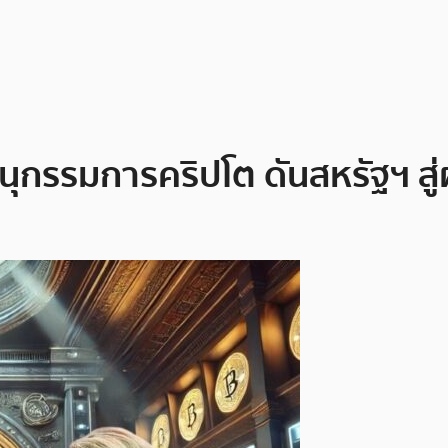
กรรมการคริปโต ดันสหรัฐฯ สู่ผู