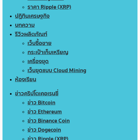
ราคา Ripple (XRP)
ปฏิทินเศรษฐกิจ
บทความ
รีวิวผลิตภัณฑ์
เว็บซื้อขาย
กระเป๋าเก็บเหรียญ
เครื่องขุด
เว็บขุดแบบ Cloud Mining
ห้องเรียน
ข่าวคริปโตเคอเรนซี่
ข่าว Bitcoin
ข่าว Ethereum
ข่าว Binance Coin
ข่าว Dogecoin
ข่าว Ripple (XRP)