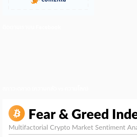
ติดตามเราบน Facebook
สภาวะตลาด (ความกลัว vs ความโลภ)