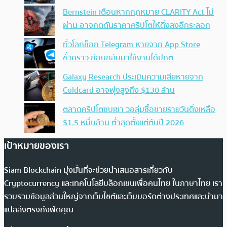
Bernstein เตือนหากกฎหมาย CLARITY Act ไม่
ผ่าน อาจกดดันราคาคริปโตให้ดิ่งลงอีกระลอก
ทั่วโลกช็อก Telegram หายจาก App Store
ชั่วคราว ก่อนกลับมาใช้งานได้ปกติ
Galaxy Research ประเมินความเสียหายจาก
Coldcard อาจพุ่งสูงถึง $130 ล้าน
ตลาดคริปโตซบเซา วอลุ่มซื้อขายรายวันดิ่งเหลือ
$1.5 หมื่นล้าน ต่ำสุดตั้งแต่ต้นปี 2026
เป้าหมายของเรา
Siam Blockchain มุ่งมั่นที่จะช่วยนำเสนอสารเกี่ยวกับ
Cryptocurrency และเทคโนโลยีบล็อกเชนเพื่อคนไทย ในภาษาไทย เรา
รวบรวมข้อมูลส่วนใหญ่จากเว็บไซต์และเว็บบอร์ดต่างประเทศและนำมา
แปลส่งตรงถึงฟีดคุณ