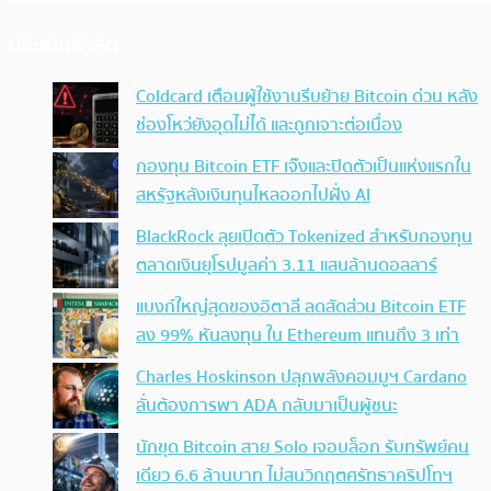
ประเด็นล่าสุด
Coldcard เตือนผู้ใช้งานรีบย้าย Bitcoin ด่วน หลัง
ช่องโหว่ยังอุดไม่ได้ และถูกเจาะต่อเนื่อง
กองทุน Bitcoin ETF เจ๊งและปิดตัวเป็นแห่งแรกใน
สหรัฐหลังเงินทุนไหลออกไปฝั่ง AI
BlackRock ลุยเปิดตัว Tokenized สำหรับกองทุน
ตลาดเงินยุโรปมูลค่า 3.11 แสนล้านดอลลาร์
แบงก์ใหญ่สุดของอิตาลี ลดสัดส่วน Bitcoin ETF
ลง 99% หันลงทุน ใน Ethereum แทนถึง 3 เท่า
Charles Hoskinson ปลุกพลังคอมมูฯ Cardano
ลั่นต้องการพา ADA กลับมาเป็นผู้ชนะ
นักขุด Bitcoin สาย Solo เจอบล็อก รับทรัพย์คน
เดียว 6.6 ล้านบาท ไม่สนวิกฤตศรัทธาคริปโทฯ