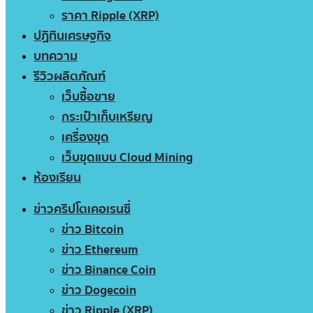
ราคา Ripple (XRP)
ปฏิทินเศรษฐกิจ
บทความ
รีวิวผลิตภัณฑ์
เว็บซื้อขาย
กระเป๋าเก็บเหรียญ
เครื่องขุด
เว็บขุดแบบ Cloud Mining
ห้องเรียน
ข่าวคริปโตเคอเรนซี่
ข่าว Bitcoin
ข่าว Ethereum
ข่าว Binance Coin
ข่าว Dogecoin
ข่าว Ripple (XRP)