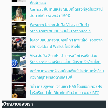
ถือหุ้นจริง
Cashcat ขึ้นแท่นเหรียญมีมที่โตแรงที่สุดในเวลานี้
สัปดาห์เดียวพุ่งกว่า 150%
Western Union จับมือ Visa ลุยเปิดตัว
Stablecard ดันโอนเงินผ่าน Stablecoin
ไขความลับนักลงทุนคริปโทฯ เกาหลีใต้! รอดจาก
แฮก Coldcard Wallet ได้อย่างไร
Visa จับมือ ZeroHash ยกระดับชำระเงินด้วย
Stablecoin รองรับการโอนเงินรวดเร็วข้ามโลก
สุดจัด! เทรดเดอร์อายุน้อยฟันกำไรเกือบครึ่งล้าน
ด้วยกลยุทธ์เทรดตามเศรษฐี
‘เต๋า เศรษฐพงศ์’ งานเข้า NAS โดนแฮกเกอร์ฝัง
ไวรัสเรียกค่าไถ่ Bitcoin เป็นจำนวน 0.07 BTC
เป้าหมายของเรา