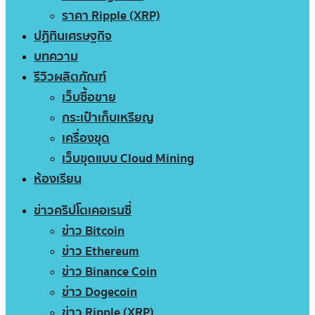
ราคา Ripple (XRP)
ปฏิทินเศรษฐกิจ
บทความ
รีวิวผลิตภัณฑ์
เว็บซื้อขาย
กระเป๋าเก็บเหรียญ
เครื่องขุด
เว็บขุดแบบ Cloud Mining
ห้องเรียน
ข่าวคริปโตเคอเรนซี่
ข่าว Bitcoin
ข่าว Ethereum
ข่าว Binance Coin
ข่าว Dogecoin
ข่าว Ripple (XRP)