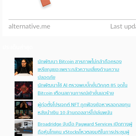
ประเด็นล่าสุด
นักพัฒนา Bitcoin สารภาพไม่กล้าถือครอง
เหรียญเยอะเพราะกลัวความเสี่ยงด้านความ
ปลอดภัย
นักพัฒนาใช้ AI ตรวจพบบั๊กขั้นวิกฤต 85 จุดใน
Bitcoin เตือนสถานการณ์เข้าขั้นเลวร้าย
ผู้ก่อตั้งโปรเจกต์ NFT ถูกฟ้องข้อหาหลอกลงทุน
หลังนำเงิน 10 ล้านดอลลาร์ไปเล่นพนัน
Broadridge จับมือ Payward Services เปิดทางผู้
ถือหุ้นโทเคน xStocksโหวตลงมติในการประชุมผู้