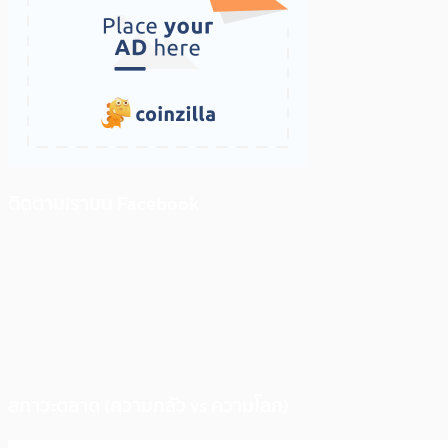
ติดตามเราบน Facebook
สภาวะตลาด (ความกลัว vs ความโลภ)