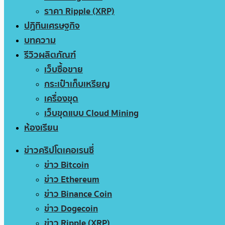
ราคา Ripple (XRP)
ปฏิทินเศรษฐกิจ
บทความ
รีวิวผลิตภัณฑ์
เว็บซื้อขาย
กระเป๋าเก็บเหรียญ
เครื่องขุด
เว็บขุดแบบ Cloud Mining
ห้องเรียน
ข่าวคริปโตเคอเรนซี่
ข่าว Bitcoin
ข่าว Ethereum
ข่าว Binance Coin
ข่าว Dogecoin
ข่าว Ripple (XRP)