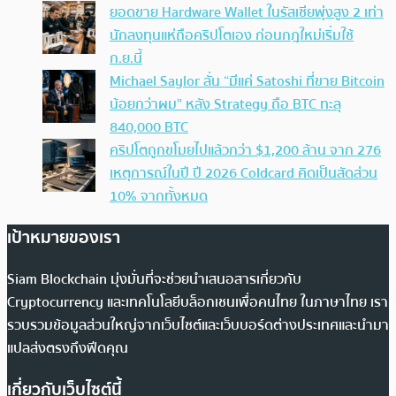
ยอดขาย Hardware Wallet ในรัสเซียพุ่งสูง 2 เท่า
นักลงทุนแห่ถือคริปโตเอง ก่อนกฎใหม่เริ่มใช้
ก.ย.นี้
Michael Saylor ลั่น “มีแค่ Satoshi ที่ขาย Bitcoin
น้อยกว่าผม” หลัง Strategy ถือ BTC ทะลุ
840,000 BTC
คริปโตถูกขโมยไปแล้วกว่า $1,200 ล้าน จาก 276
เหตุการณ์ในปี ปี 2026 Coldcard คิดเป็นสัดส่วน
10% จากทั้งหมด
เป้าหมายของเรา
Siam Blockchain มุ่งมั่นที่จะช่วยนำเสนอสารเกี่ยวกับ
Cryptocurrency และเทคโนโลยีบล็อกเชนเพื่อคนไทย ในภาษาไทย เรา
รวบรวมข้อมูลส่วนใหญ่จากเว็บไซต์และเว็บบอร์ดต่างประเทศและนำมา
แปลส่งตรงถึงฟีดคุณ
เกี่ยวกับเว็บไซต์นี้