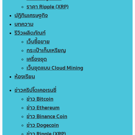
ราคา Ripple (XRP)
ปฏิทินเศรษฐกิจ
บทความ
รีวิวผลิตภัณฑ์
เว็บซื้อขาย
กระเป๋าเก็บเหรียญ
เครื่องขุด
เว็บขุดแบบ Cloud Mining
ห้องเรียน
ข่าวคริปโตเคอเรนซี่
ข่าว Bitcoin
ข่าว Ethereum
ข่าว Binance Coin
ข่าว Dogecoin
ข่าว Ripple (XRP)