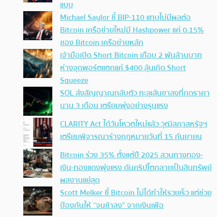
แบบ
Michael Saylor ชี้ BIP-110 แทบไม่มีผลต่อ
Bitcoin เครือข่ายใหม่มี Hashpower แค่ 0.15%
ของ Bitcoin เครือข่ายหลัก
เจ้ามือเปิด Short Bitcoin เกือบ 2 พันล้านบาท
ห่างจุดพอร์ตแตกแค่ $400 ลุ้นเกิด Short
Squeeze
SOL ส่งสัญญาณกลับตัว ทะลุเส้นขาลงที่กดราคา
นาน 3 เดือน เตรียมพุ่งอย่างรุนแรง
CLARITY Act ได้วันโหวตใหม่แล้ว วุฒิสภาสหรัฐฯ
เตรียมพิจารณาร่างกฎหมายวันที่ 15 กันยายน
Bitcoin ร่วง 35% ตั้งแต่ปี 2025 สวนทางทอง-
เงิน-ทองแดงพุ่งแรง ดันคริปโตกลายเป็นสินทรัพย์
ผลงานแย่สุด
Scott Melker ชี้ Bitcoin ไม่ได้ทำให้รวยเร็ว แต่ช่วย
ป้องกันให้ “จนช้าลง” จากเงินเฟ้อ