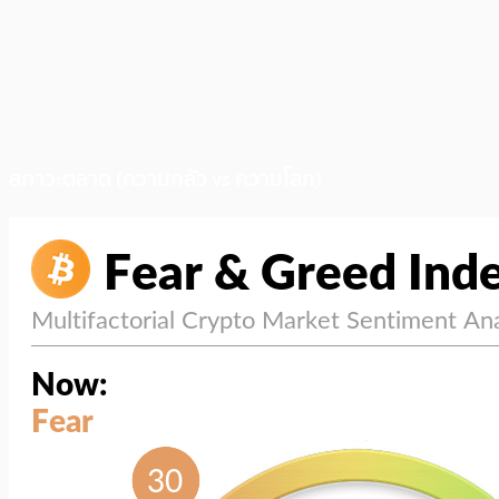
สภาวะตลาด (ความกลัว vs ความโลภ)