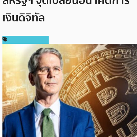
สหรัฐฯ จุดเปลี่ยนอนาคตการ
เงินดิจิทัล
ข่าวคริปโตเคอเรนซี่