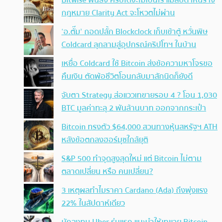
Bitwise ฟันธง คริปโตจะไม่เป็นไร แม้สัปดาห์นี้ร่าง
กฎหมาย Clarity Act จะโหวตไม่ผ่าน
‘อ.ตั๊ม’ ถอดปลั้ก Blockclock เก็บเข้าตู้ หวั่นพิษ
Coldcard ลุกลามสู่อุปกรณ์คริปโทฯ ในบ้าน
เหยื่อ Coldcard ใช้ Bitcoin ส่งข้อความหาโจรขอ
คืนเงิน ตัดพ้อชีวิตโอนกลับมาสักนิดก็ยังดี
จับตา Strategy ส่อแววเทขายรอบ 4 ? โอน 1,030
BTC มูลค่าทะลุ 2 พันล้านบาท ออกจากกระเป๋า
Bitcoin ทรงตัว $64,000 สวนทางหุ้นสหรัฐฯ ATH
หลังข้อตกลงฮอร์มุซใกล้ยุติ
S&P 500 ทำจุดสูงสุดใหม่ แต่ Bitcoin ไม่ตาม
ตลาดเปลี่ยน หรือ คนเปลี่ยน?
3 เหตุผลทำไมราคา Cardano (Ada) ถึงพุ่งแรง
22% ในสัปดาห์เดียว