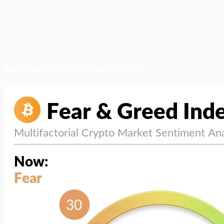
สภาวะตลาด (ความกลัว vs ความโลภ)