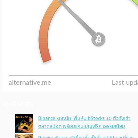
ประเด็นล่าสุด
Binance รุกหนัก เพิ่มหุ้น bStocks 10 ตัวดังเข้า
ตลาดสปอต พร้อมแคมเปญฟรีค่าธรรมเนียม