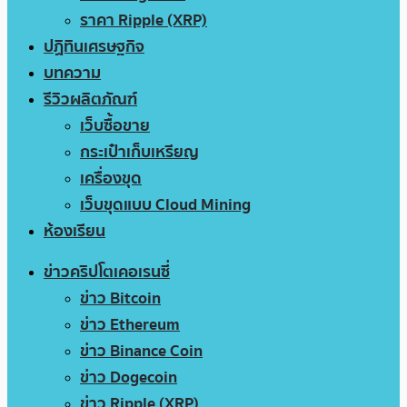
ราคา Ripple (XRP)
ปฏิทินเศรษฐกิจ
บทความ
รีวิวผลิตภัณฑ์
เว็บซื้อขาย
กระเป๋าเก็บเหรียญ
เครื่องขุด
เว็บขุดแบบ Cloud Mining
ห้องเรียน
ข่าวคริปโตเคอเรนซี่
ข่าว Bitcoin
ข่าว Ethereum
ข่าว Binance Coin
ข่าว Dogecoin
ข่าว Ripple (XRP)