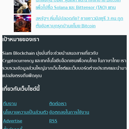
นักลงทุน Uber รุ่นแรก แนะนำให้เทขาย Bitcoin
เพื่อไปซื้อ Solana และ Bittensor (TAO) แทน
สหรัฐฯ เริ่มไม่ปลอดภัย? ชายชาวมิสซูรี 3 คน ถูก
ตั้งข้อหาบุกรุกบ้านขโมย Bitcoin
เป้าหมายของเรา
Siam Blockchain มุ่งมั่นที่จะช่วยนำเสนอสารเกี่ยวกับ
Cryptocurrency และเทคโนโลยีบล็อกเชนเพื่อคนไทย ในภาษาไทย เรา
รวบรวมข้อมูลส่วนใหญ่จากเว็บไซต์และเว็บบอร์ดต่างประเทศและนำมา
แปลส่งตรงถึงฟีดคุณ
เกี่ยวกับเว็บไซต์นี้
ทีมงาน
ติดต่อเรา
นโยบายความเป็นส่วนตัว
ข้อตกลงในการใช้งาน
Advertise
RSS