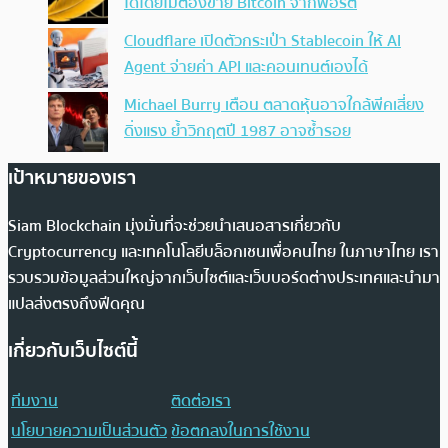
ได้โดยไม่ต้องขาย Bitcoin จากพอร์ต
Cloudflare เปิดตัวกระเป๋า Stablecoin ให้ AI
Agent จ่ายค่า API และคอนเทนต์เองได้
Michael Burry เตือน ตลาดหุ้นอาจใกล้พีคเสี่ยง
ดิ่งแรง ย้ำวิกฤตปี 1987 อาจซ้ำรอย
เป้าหมายของเรา
Siam Blockchain มุ่งมั่นที่จะช่วยนำเสนอสารเกี่ยวกับ
Cryptocurrency และเทคโนโลยีบล็อกเชนเพื่อคนไทย ในภาษาไทย เรา
รวบรวมข้อมูลส่วนใหญ่จากเว็บไซต์และเว็บบอร์ดต่างประเทศและนำมา
แปลส่งตรงถึงฟีดคุณ
เกี่ยวกับเว็บไซต์นี้
ทีมงาน
ติดต่อเรา
นโยบายความเป็นส่วนตัว
ข้อตกลงในการใช้งาน