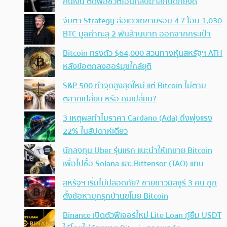
คืนเงิน ตัดพ้อชีวิตโอนกลับมาสักนิดก็ยังดี
จับตา Strategy ส่อแววเทขายรอบ 4 ? โอน 1,030
BTC มูลค่าทะลุ 2 พันล้านบาท ออกจากกระเป๋า
Bitcoin ทรงตัว $64,000 สวนทางหุ้นสหรัฐฯ ATH
หลังข้อตกลงฮอร์มุซใกล้ยุติ
S&P 500 ทำจุดสูงสุดใหม่ แต่ Bitcoin ไม่ตาม
ตลาดเปลี่ยน หรือ คนเปลี่ยน?
3 เหตุผลทำไมราคา Cardano (Ada) ถึงพุ่งแรง
22% ในสัปดาห์เดียว
นักลงทุน Uber รุ่นแรก แนะนำให้เทขาย Bitcoin
เพื่อไปซื้อ Solana และ Bittensor (TAO) แทน
สหรัฐฯ เริ่มไม่ปลอดภัย? ชายชาวมิสซูรี 3 คน ถูก
ตั้งข้อหาบุกรุกบ้านขโมย Bitcoin
Binance เปิดตัวฟีเจอร์ใหม่ Lite Loan กู้ยืม USDT