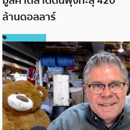
มูลค่าตลาดดันพุ่งทะลุ 420
ล้านดอลลาร์
ข่าวคริปโตเคอเรนซี่