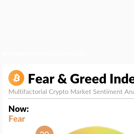
สภาวะตลาด (ความกลัว vs ความโลภ)