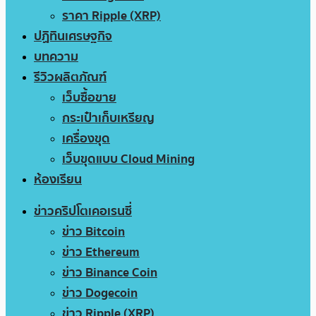
ราคา Ripple (XRP)
ปฏิทินเศรษฐกิจ
บทความ
รีวิวผลิตภัณฑ์
เว็บซื้อขาย
กระเป๋าเก็บเหรียญ
เครื่องขุด
เว็บขุดแบบ Cloud Mining
ห้องเรียน
ข่าวคริปโตเคอเรนซี่
ข่าว Bitcoin
ข่าว Ethereum
ข่าว Binance Coin
ข่าว Dogecoin
ข่าว Ripple (XRP)