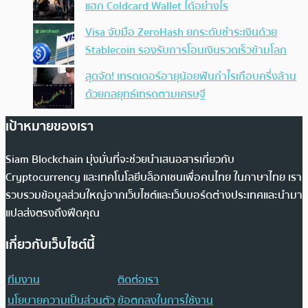
แฮก Coldcard Wallet ได้อย่างไร
Visa จับมือ ZeroHash ยกระดับชำระเงินด้วย
Stablecoin รองรับการโอนเงินรวดเร็วข้ามโลก
สุดจัด! เทรดเดอร์อายุน้อยฟันกำไรเกือบครึ่งล้าน
ด้วยกลยุทธ์เทรดตามเศรษฐี
เป้าหมายของเรา
Siam Blockchain มุ่งมั่นที่จะช่วยนำเสนอสารเกี่ยวกับ
Cryptocurrency และเทคโนโลยีบล็อกเชนเพื่อคนไทย ในภาษาไทย เรา
รวบรวมข้อมูลส่วนใหญ่จากเว็บไซต์และเว็บบอร์ดต่างประเทศและนำมา
แปลส่งตรงถึงฟีดคุณ
เกี่ยวกับเว็บไซต์นี้
ทีมงาน
ติดต่อเรา
นโยบายความเป็นส่วนตัว
ข้อตกลงในการใช้งาน