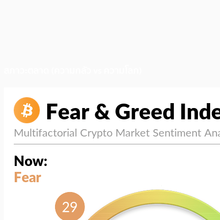
สภาวะตลาด (ความกลัว vs ความโลภ)