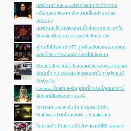
นักพัฒนา Bitcoin สารภาพไม่กล้าถือครอง
เหรียญเยอะเพราะกลัวความเสี่ยงด้านความ
ปลอดภัย
นักพัฒนาใช้ AI ตรวจพบบั๊กขั้นวิกฤต 85 จุดใน
Bitcoin เตือนสถานการณ์เข้าขั้นเลวร้าย
ผู้ก่อตั้งโปรเจกต์ NFT ถูกฟ้องข้อหาหลอกลงทุน
หลังนำเงิน 10 ล้านดอลลาร์ไปเล่นพนัน
Broadridge จับมือ Payward Services เปิดทางผู้
ถือหุ้นโทเคน xStocksโหวตลงมติในการประชุมผู้
ถือหุ้นจริง
Cashcat ขึ้นแท่นเหรียญมีมที่โตแรงที่สุดในเวลานี้
สัปดาห์เดียวพุ่งกว่า 150%
Western Union จับมือ Visa ลุยเปิดตัว
Stablecard ดันโอนเงินผ่าน Stablecoin
ไขความลับนักลงทุนคริปโทฯ เกาหลีใต้! รอดจาก