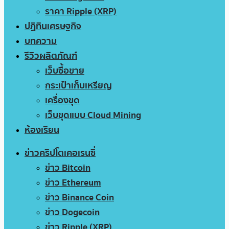
ราคา Ripple (XRP)
ปฏิทินเศรษฐกิจ
บทความ
รีวิวผลิตภัณฑ์
เว็บซื้อขาย
กระเป๋าเก็บเหรียญ
เครื่องขุด
เว็บขุดแบบ Cloud Mining
ห้องเรียน
ข่าวคริปโตเคอเรนซี่
ข่าว Bitcoin
ข่าว Ethereum
ข่าว Binance Coin
ข่าว Dogecoin
ข่าว Ripple (XRP)