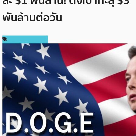
ละ $1 พันล้าน! ตั้งเป้าทะลุ $3
พันล้านต่อวัน
กฎหมายและรัฐบาล