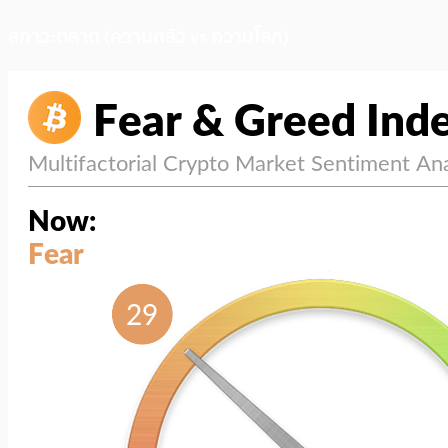
สภาวะตลาด (ความกลัว vs ความโลภ)