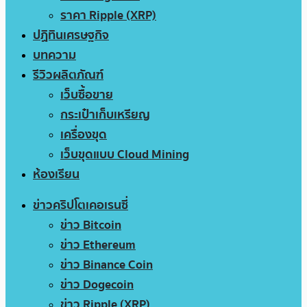
ราคา Ripple (XRP)
ปฏิทินเศรษฐกิจ
บทความ
รีวิวผลิตภัณฑ์
เว็บซื้อขาย
กระเป๋าเก็บเหรียญ
เครื่องขุด
เว็บขุดแบบ Cloud Mining
ห้องเรียน
ข่าวคริปโตเคอเรนซี่
ข่าว Bitcoin
ข่าว Ethereum
ข่าว Binance Coin
ข่าว Dogecoin
ข่าว Ripple (XRP)