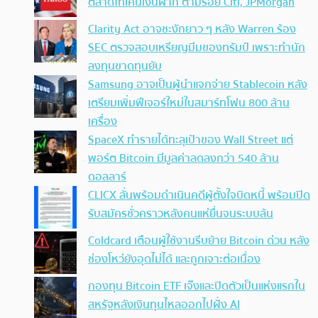
ตลาดโทเคนเงินฝาก ตามรอย Citi, JPMorgan
Clarity Act อาจชะงักยาว ๆ หลัง Warren ร้อง
SEC ตรวจสอบเหรียญมีมของทรัมป์ เพราะทำนัก
ลงทุนขาดทุนยับ
Samsung อาจเป็นผู้นำแจกจ่าย Stablecoin หลัง
เตรียมเพิ่มฟีเจอร์ใหม่ในสมาร์ทโฟน 800 ล้าน
เครื่อง
SpaceX ทำรายได้ทะลุเป้าของ Wall Street แต่
พอร์ต Bitcoin มีมูลค่าลดลงกว่า 540 ล้าน
ดอลลาร์
CLICX ลั่นพร้อมดำเนินคดีผู้ตั้งใจบิดหนี้ พร้อมปิด
รับสมัครชั่วคราวหลังคนแห่ยื่นจนระบบล้น
Coldcard เตือนผู้ใช้งานรีบย้าย Bitcoin ด่วน หลัง
ช่องโหว่ยังอุดไม่ได้ และถูกเจาะต่อเนื่อง
กองทุน Bitcoin ETF เจ๊งและปิดตัวเป็นแห่งแรกใน
สหรัฐหลังเงินทุนไหลออกไปฝั่ง AI