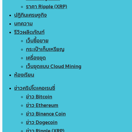
ราคา Ripple (XRP)
ปฏิทินเศรษฐกิจ
บทความ
รีวิวผลิตภัณฑ์
เว็บซื้อขาย
กระเป๋าเก็บเหรียญ
เครื่องขุด
เว็บขุดแบบ Cloud Mining
ห้องเรียน
ข่าวคริปโตเคอเรนซี่
ข่าว Bitcoin
ข่าว Ethereum
ข่าว Binance Coin
ข่าว Dogecoin
ข่าว Ripple (XRP)