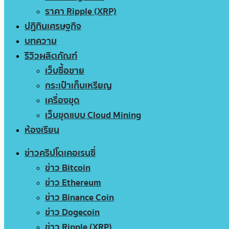
ราคา Ripple (XRP)
ปฏิทินเศรษฐกิจ
บทความ
รีวิวผลิตภัณฑ์
เว็บซื้อขาย
กระเป๋าเก็บเหรียญ
เครื่องขุด
เว็บขุดแบบ Cloud Mining
ห้องเรียน
ข่าวคริปโตเคอเรนซี่
ข่าว Bitcoin
ข่าว Ethereum
ข่าว Binance Coin
ข่าว Dogecoin
ข่าว Ripple (XRP)