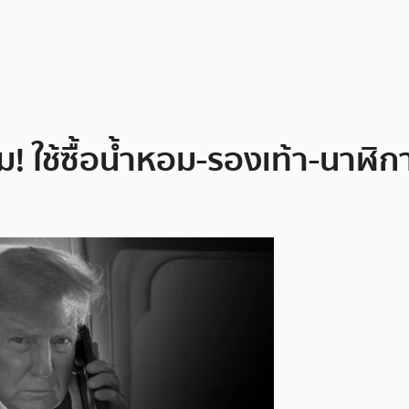
! ใช้ซื้อน้ำหอม-รองเท้า-นาฬิกา