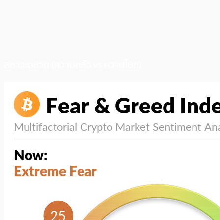
สภาวะตลาด (ความกลัว vs ความโลภ)