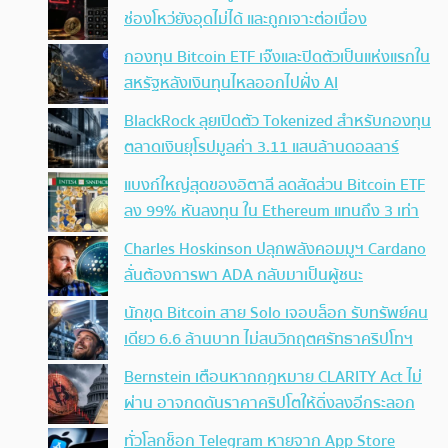
ช่องโหว่ยังอุดไม่ได้ และถูกเจาะต่อเนื่อง
กองทุน Bitcoin ETF เจ๊งและปิดตัวเป็นแห่งแรกใน
สหรัฐหลังเงินทุนไหลออกไปฝั่ง AI
BlackRock ลุยเปิดตัว Tokenized สำหรับกองทุน
ตลาดเงินยุโรปมูลค่า 3.11 แสนล้านดอลลาร์
แบงก์ใหญ่สุดของอิตาลี ลดสัดส่วน Bitcoin ETF
ลง 99% หันลงทุน ใน Ethereum แทนถึง 3 เท่า
Charles Hoskinson ปลุกพลังคอมมูฯ Cardano
ลั่นต้องการพา ADA กลับมาเป็นผู้ชนะ
นักขุด Bitcoin สาย Solo เจอบล็อก รับทรัพย์คน
เดียว 6.6 ล้านบาท ไม่สนวิกฤตศรัทธาคริปโทฯ
Bernstein เตือนหากกฎหมาย CLARITY Act ไม่
ผ่าน อาจกดดันราคาคริปโตให้ดิ่งลงอีกระลอก
ทั่วโลกช็อก Telegram หายจาก App Store