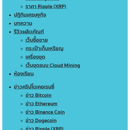
ราคา Ripple (XRP)
ปฏิทินเศรษฐกิจ
บทความ
รีวิวผลิตภัณฑ์
เว็บซื้อขาย
กระเป๋าเก็บเหรียญ
เครื่องขุด
เว็บขุดแบบ Cloud Mining
ห้องเรียน
ข่าวคริปโตเคอเรนซี่
ข่าว Bitcoin
ข่าว Ethereum
ข่าว Binance Coin
ข่าว Dogecoin
ข่าว Ripple (XRP)