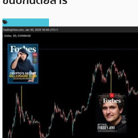
ขึ้นปกนิตยสาร
ข่าวคริปโตเคอเรนซี่