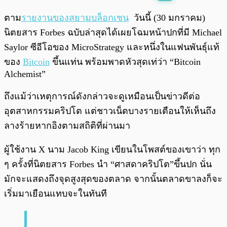
พร้อมเล่น
0:00
/
0:00
ตาม
รายงานของสยามบล็อกเชน
วันนี้ (30 มกราคม)
นิตยสาร Forbes ฉบับล่าสุดได้เผยโฉมหน้าปกที่มี Michael
Saylor ซีอีโอของ MicroStrategy และหนึ่งในแฟนพันธุ์แท้
ของ
Bitcoin
ขึ้นแท่น พร้อมพาดหัวสุดเท่ว่า “Bitcoin
Alchemist”
ถึงแม้ว่าเหตุการณ์ดังกล่าวจะดูเหมือนเป็นข่าวดีต่อ
อุตสาหกรรมคริปโต แต่ชาวเน็ตบางรายเตือนให้เห็นถึง
ลางร้ายหากอิงตามสถิติที่ผ่านมา
ผู้ใช้งาน X นาม Jacob King เขียนในโพสต์ของเขาว่า ทุก
ๆ ครั้งที่นิตยสาร Forbes นำ “ศาสดาคริปโต”ขึ้นปก นั่น
มักจะแสดงถึงจุดสูงสุดของตลาด จากนั้นตลาดขาลงก็จะ
เริ่มมาเยือนแทบจะในทันที