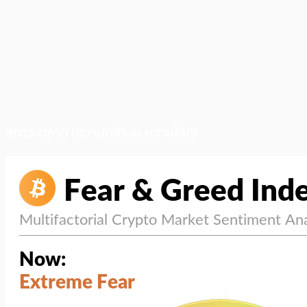
สภาวะตลาด (ความกลัว vs ความโลภ)