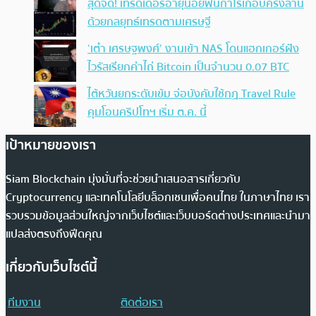
สุดจัด! เทรดเดอร์อายุน้อยฟันกำไรเกือบครึ่งล้าน
ด้วยกลยุทธ์เทรดตามเศรษฐี
‘เต๋า เศรษฐพงศ์’ งานเข้า NAS โดนแฮกเกอร์ฝัง
ไวรัสเรียกค่าไถ่ Bitcoin เป็นจำนวน 0.07 BTC
ไต้หวันยกระดับเข้ม จ่อบังคับใช้กฏ Travel Rule
คุมโอนคริปโทฯ เริ่ม ต.ค. นี้
เป้าหมายของเรา
Siam Blockchain มุ่งมั่นที่จะช่วยนำเสนอสารเกี่ยวกับ
Cryptocurrency และเทคโนโลยีบล็อกเชนเพื่อคนไทย ในภาษาไทย เรา
รวบรวมข้อมูลส่วนใหญ่จากเว็บไซต์และเว็บบอร์ดต่างประเทศและนำมา
แปลส่งตรงถึงฟีดคุณ
เกี่ยวกับเว็บไซต์นี้
ทีมงาน
ติดต่อเรา