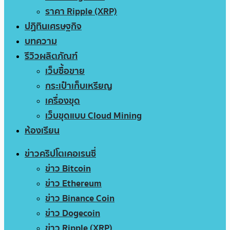
ราคา Ripple (XRP)
ปฏิทินเศรษฐกิจ
บทความ
รีวิวผลิตภัณฑ์
เว็บซื้อขาย
กระเป๋าเก็บเหรียญ
เครื่องขุด
เว็บขุดแบบ Cloud Mining
ห้องเรียน
ข่าวคริปโตเคอเรนซี่
ข่าว Bitcoin
ข่าว Ethereum
ข่าว Binance Coin
ข่าว Dogecoin
ข่าว Ripple (XRP)