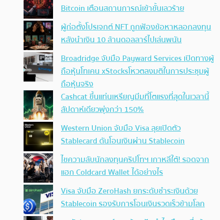
Bitcoin เตือนสถานการณ์เข้าขั้นเลวร้าย
ผู้ก่อตั้งโปรเจกต์ NFT ถูกฟ้องข้อหาหลอกลงทุน
หลังนำเงิน 10 ล้านดอลลาร์ไปเล่นพนัน
Broadridge จับมือ Payward Services เปิดทางผู้
ถือหุ้นโทเคน xStocksโหวตลงมติในการประชุมผู้
ถือหุ้นจริง
Cashcat ขึ้นแท่นเหรียญมีมที่โตแรงที่สุดในเวลานี้
สัปดาห์เดียวพุ่งกว่า 150%
Western Union จับมือ Visa ลุยเปิดตัว
Stablecard ดันโอนเงินผ่าน Stablecoin
ไขความลับนักลงทุนคริปโทฯ เกาหลีใต้! รอดจาก
แฮก Coldcard Wallet ได้อย่างไร
Visa จับมือ ZeroHash ยกระดับชำระเงินด้วย
Stablecoin รองรับการโอนเงินรวดเร็วข้ามโลก