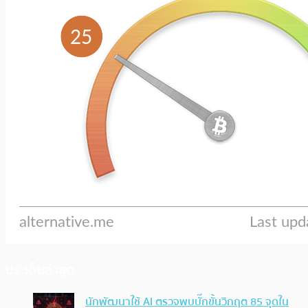
ประเด็นล่าสุด
นักพัฒนาใช้ AI ตรวจพบบั๊กขั้นวิกฤต 85 จุดใน