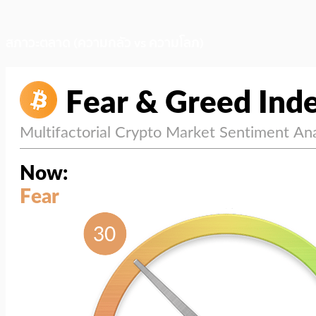
สภาวะตลาด (ความกลัว vs ความโลภ)