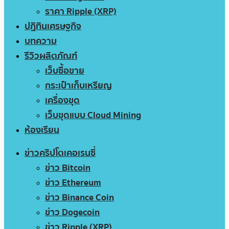
ราคา Ripple (XRP)
ปฏิทินเศรษฐกิจ
บทความ
รีวิวผลิตภัณฑ์
เว็บซื้อขาย
กระเป๋าเก็บเหรียญ
เครื่องขุด
เว็บขุดแบบ Cloud Mining
ห้องเรียน
ข่าวคริปโตเคอเรนซี่
ข่าว Bitcoin
ข่าว Ethereum
ข่าว Binance Coin
ข่าว Dogecoin
ข่าว Ripple (XRP)