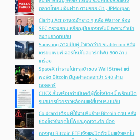
ธนาคารใหญ่ Wells Fargo ร่วมศึกชิงส่วนแบ่ง
ตลาดโทเคนเงินฝาก ตามรอย Citi, JPMorgan
Clarity Act อาจชะงักยาว ๆ หลัง Warren ร้อง
SEC ตรวจสอบเหรียญมีมของทรัมป์ เพราะทำนัก
ลงทุนขาดทุนยับ
Samsung อาจเป็นผู้นำแจกจ่าย Stablecoin หลัง
เตรียมเพิ่มฟีเจอร์ใหม่ในสมาร์ทโฟน 800 ล้าน
เครื่อง
SpaceX ทำรายได้ทะลุเป้าของ Wall Street แต่
พอร์ต Bitcoin มีมูลค่าลดลงกว่า 540 ล้าน
ดอลลาร์
CLICX ลั่นพร้อมดำเนินคดีผู้ตั้งใจบิดหนี้ พร้อมปิด
รับสมัครชั่วคราวหลังคนแห่ยื่นจนระบบล้น
Coldcard เตือนผู้ใช้งานรีบย้าย Bitcoin ด่วน หลัง
ช่องโหว่ยังอุดไม่ได้ และถูกเจาะต่อเนื่อง
กองทุน Bitcoin ETF เจ๊งและปิดตัวเป็นแห่งแรกใน