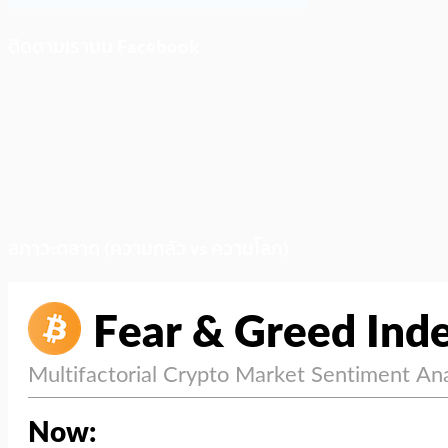
ติดตามเราบน Facebook
สภาวะตลาด (ความกลัว vs ความโลภ)