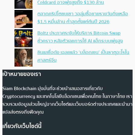
Coldcard อาจพุ่งสูงถึง $130 ล้าน
ตลาดคริปโตซบเซา วอลุ่มซื้อขายรายวันดิ่งเหลือ
$1.5 หมื่นล้าน ต่ำสุดตั้งแต่ต้นปี 2026
Boltz ประกาศระงับให้บริการ Bitcoin Swap
ชั่วคราว หลังตัวเลขการใช้ AI แฮ็กระบบพุ่งสูง
ซินแสชื่อดัง เฉลยแล้ว ‘บล็อกเชน’ เป็นธาตุอะไรใน
ศาสตร์จีน
เป้าหมายของเรา
Siam Blockchain มุ่งมั่นที่จะช่วยนำเสนอสารเกี่ยวกับ
Cryptocurrency และเทคโนโลยีบล็อกเชนเพื่อคนไทย ในภาษาไทย เรา
รวบรวมข้อมูลส่วนใหญ่จากเว็บไซต์และเว็บบอร์ดต่างประเทศและนำมา
แปลส่งตรงถึงฟีดคุณ
เกี่ยวกับเว็บไซต์นี้