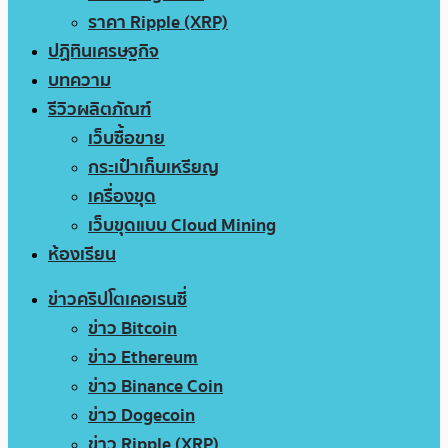
ราคา Ripple (XRP)
ปฏิทินเศรษฐกิจ
บทความ
รีวิวผลิตภัณฑ์
เว็บซื้อขาย
กระเป๋าเก็บเหรียญ
เครื่องขุด
เว็บขุดแบบ Cloud Mining
ห้องเรียน
ข่าวคริปโตเคอเรนซี่
ข่าว Bitcoin
ข่าว Ethereum
ข่าว Binance Coin
ข่าว Dogecoin
ข่าว Ripple (XRP)