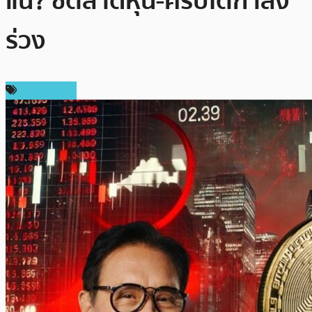
แน่? ชี้ตลาดหุ้น-คริปโตกำลัง
ร่วง
ต่างประเทศ