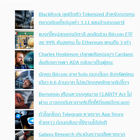
BlackRock ลุยเปิดตัว Tokenized สำหรับกองทุน
ตลาดเงินยุโรปมูลค่า 3.11 แสนล้านดอลลาร์
แบงก์ใหญ่สุดของอิตาลี ลดสัดส่วน Bitcoin ETF
ลง 99% หันลงทุน ใน Ethereum แทนถึง 3 เท่า
Charles Hoskinson ปลุกพลังคอมมูฯ Cardano
ลั่นต้องการพา ADA กลับมาเป็นผู้ชนะ
นักขุด Bitcoin สาย Solo เจอบล็อก รับทรัพย์คน
เดียว 6.6 ล้านบาท ไม่สนวิกฤตศรัทธาคริปโทฯ
Bernstein เตือนหากกฎหมาย CLARITY Act ไม่
ผ่าน อาจกดดันราคาคริปโตให้ดิ่งลงอีกระลอก
ทั่วโลกช็อก Telegram หายจาก App Store
ชั่วคราว ก่อนกลับมาใช้งานได้ปกติ
Galaxy Research ประเมินความเสียหายจาก