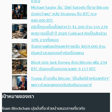
ก.ย.นี้
Michael Saylor ลั่น “มีแค่ Satoshi ที่ขาย Bitcoin
น้อยกว่าผม” หลัง Strategy ถือ BTC ทะลุ
840,000 BTC
คริปโตถูกขโมยไปแล้วกว่า $1,200 ล้าน จาก 276
เหตุการณ์ในปี ปี 2026 Coldcard คิดเป็นสัดส่วน
10% จากทั้งหมด
จีนเทขายพันธบัตรสหรัฐฯเหลือ $659,000 ล้าน
เดินหน้าสะสมทองคำต่อเนื่องแทน
Block ของ Jack Dorsey ช้อน Bitcoin เพิ่ม 234
BTC ดันยอดถือครองรวมแตะ 9,117 BTC
Trump ย้ำจุดยืน Bitcoin “เป็นสิ่งดีสำหรับสหรัฐฯ”
เพราะช่วยลดแรงกดดันต่อเงินดอลลาร์
เป้าหมายของเรา
Siam Blockchain มุ่งมั่นที่จะช่วยนำเสนอสารเกี่ยวกับ