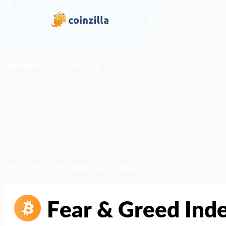
ติดตามเราบน Facebook
สภาวะตลาด (ความกลัว vs ความโลภ)