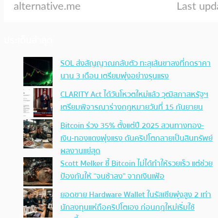
ประเด็นล่าสุด
SOL ส่งสัญญาณกลับตัว ทะลุเส้นขาลงที่กดราคา
นาน 3 เดือน เตรียมพุ่งอย่างรุนแรง
CLARITY Act ได้วันโหวตใหม่แล้ว วุฒิสภาสหรัฐฯ
เตรียมพิจารณาร่างกฎหมายวันที่ 15 กันยายน
Bitcoin ร่วง 35% ตั้งแต่ปี 2025 สวนทางทอง-
เงิน-ทองแดงพุ่งแรง ดันคริปโตกลายเป็นสินทรัพย์
ผลงานแย่สุด
Scott Melker ชี้ Bitcoin ไม่ได้ทำให้รวยเร็ว แต่ช่วย
ป้องกันให้ “จนช้าลง” จากเงินเฟ้อ
ยอดขาย Hardware Wallet ในรัสเซียพุ่งสูง 2 เท่า
นักลงทุนแห่ถือคริปโตเอง ก่อนกฎใหม่เริ่มใช้