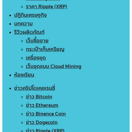
ราคา Ripple (XRP)
ปฏิทินเศรษฐกิจ
บทความ
รีวิวผลิตภัณฑ์
เว็บซื้อขาย
กระเป๋าเก็บเหรียญ
เครื่องขุด
เว็บขุดแบบ Cloud Mining
ห้องเรียน
ข่าวคริปโตเคอเรนซี่
ข่าว Bitcoin
ข่าว Ethereum
ข่าว Binance Coin
ข่าว Dogecoin
ข่าว Ripple (XRP)