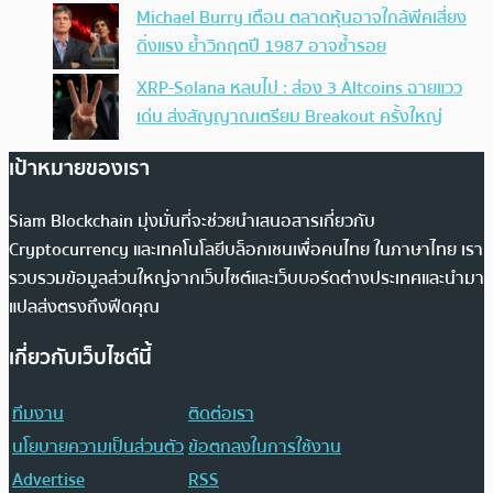
Michael Burry เตือน ตลาดหุ้นอาจใกล้พีคเสี่ยง
ดิ่งแรง ย้ำวิกฤตปี 1987 อาจซ้ำรอย
XRP-Solana หลบไป : ส่อง 3 Altcoins ฉายแวว
เด่น ส่งสัญญาณเตรียม Breakout ครั้งใหญ่
เป้าหมายของเรา
Siam Blockchain มุ่งมั่นที่จะช่วยนำเสนอสารเกี่ยวกับ
Cryptocurrency และเทคโนโลยีบล็อกเชนเพื่อคนไทย ในภาษาไทย เรา
รวบรวมข้อมูลส่วนใหญ่จากเว็บไซต์และเว็บบอร์ดต่างประเทศและนำมา
แปลส่งตรงถึงฟีดคุณ
เกี่ยวกับเว็บไซต์นี้
ทีมงาน
ติดต่อเรา
นโยบายความเป็นส่วนตัว
ข้อตกลงในการใช้งาน
Advertise
RSS