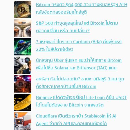
Bitcoin ทรงตัว $64,000 สวนทางหุ้นสหรัฐฯ ATH
หลังข้อตกลงฮอร์มุซใกล้ยุติ
S&P 500 ทำจุดสูงสุดใหม่ แต่ Bitcoin ไม่ตาม
ตลาดเปลี่ยน หรือ คนเปลี่ยน?
3 เหตุผลทำไมราคา Cardano (Ada) ถึงพุ่งแรง
22% ในสัปดาห์เดียว
นักลงทุน Uber รุ่นแรก แนะนำให้เทขาย Bitcoin
เพื่อไปซื้อ Solana และ Bittensor (TAO) แทน
สหรัฐฯ เริ่มไม่ปลอดภัย? ชายชาวมิสซูรี 3 คน ถูก
ตั้งข้อหาบุกรุกบ้านขโมย Bitcoin
Binance เปิดตัวฟีเจอร์ใหม่ Lite Loan กู้ยืม USDT
ได้โดยไม่ต้องขาย Bitcoin จากพอร์ต
Cloudflare เปิดตัวกระเป๋า Stablecoin ให้ AI
Agent จ่ายค่า API และคอนเทนต์เองได้