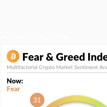
สภาวะตลาด (ความกลัว vs ความโลภ)