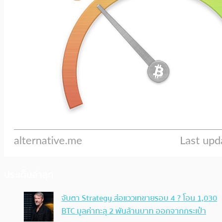
ประเด็นล่าสุด
จับตา Strategy ส่อแววเทขายรอบ 4 ? โอน 1,030
BTC มูลค่าทะลุ 2 พันล้านบาท ออกจากกระเป๋า