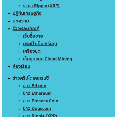
ราคา Ripple (XRP)
ปฏิทินเศรษฐกิจ
บทความ
รีวิวผลิตภัณฑ์
เว็บซื้อขาย
กระเป๋าเก็บเหรียญ
เครื่องขุด
เว็บขุดแบบ Cloud Mining
ห้องเรียน
ข่าวคริปโตเคอเรนซี่
ข่าว Bitcoin
ข่าว Ethereum
ข่าว Binance Coin
ข่าว Dogecoin
ข่าว Ripple (XRP)