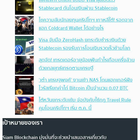
Western Union จับมือ Visa ลุยเปิดตัว
Stablecard ดันโอนเงินผ่าน Stablecoin
ไขความลับนักลงทุนคริปโทฯ เกาหลีใต้! รอดจาก
แฮก Coldcard Wallet ได้อย่างไร
Visa จับมือ ZeroHash ยกระดับชำระเงินด้วย
Stablecoin รองรับการโอนเงินรวดเร็วข้ามโลก
สุดจัด! เทรดเดอร์อายุน้อยฟันกำไรเกือบครึ่งล้าน
ด้วยกลยุทธ์เทรดตามเศรษฐี
‘เต๋า เศรษฐพงศ์’ งานเข้า NAS โดนแฮกเกอร์ฝัง
ไวรัสเรียกค่าไถ่ Bitcoin เป็นจำนวน 0.07 BTC
ไต้หวันยกระดับเข้ม จ่อบังคับใช้กฏ Travel Rule
คุมโอนคริปโทฯ เริ่ม ต.ค. นี้
เป้าหมายของเรา
Siam Blockchain มุ่งมั่นที่จะช่วยนำเสนอสารเกี่ยวกับ