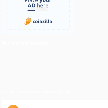
ติดตามเราบน Facebook
สภาวะตลาด (ความกลัว vs ความโลภ)