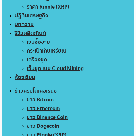
ราคา Ripple (XRP)
ปฏิทินเศรษฐกิจ
บทความ
รีวิวผลิตภัณฑ์
เว็บซื้อขาย
กระเป๋าเก็บเหรียญ
เครื่องขุด
เว็บขุดแบบ Cloud Mining
ห้องเรียน
ข่าวคริปโตเคอเรนซี่
ข่าว Bitcoin
ข่าว Ethereum
ข่าว Binance Coin
ข่าว Dogecoin
ข่าว Ripple (XRP)