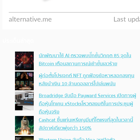
ประเด็นล่าสุด
นักพัฒนาใช้ AI ตรวจพบบั๊กขั้นวิกฤต 85 จุดใน
Bitcoin เตือนสถานการณ์เข้าขั้นเลวร้าย
ผู้ก่อตั้งโปรเจกต์ NFT ถูกฟ้องข้อหาหลอกลงทุน
หลังนำเงิน 10 ล้านดอลลาร์ไปเล่นพนัน
Broadridge จับมือ Payward Services เปิดทางผู้
ถือหุ้นโทเคน xStocksโหวตลงมติในการประชุมผู้
ถือหุ้นจริง
Cashcat ขึ้นแท่นเหรียญมีมที่โตแรงที่สุดในเวลานี้
สัปดาห์เดียวพุ่งกว่า 150%