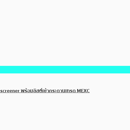
Dexscreener พร้อมลิสต์เข้ากระดานเทรด MEXC