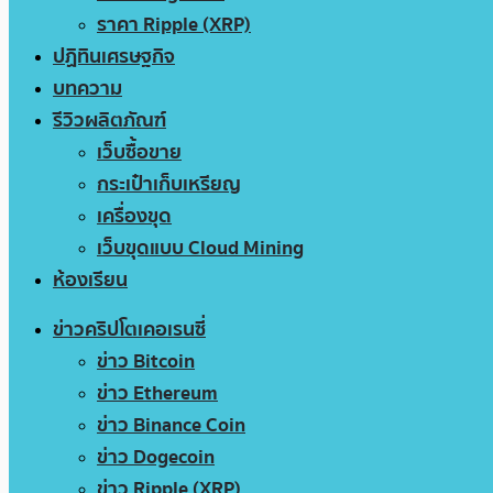
ราคา Ripple (XRP)
ปฏิทินเศรษฐกิจ
บทความ
รีวิวผลิตภัณฑ์
เว็บซื้อขาย
กระเป๋าเก็บเหรียญ
เครื่องขุด
เว็บขุดแบบ Cloud Mining
ห้องเรียน
ข่าวคริปโตเคอเรนซี่
ข่าว Bitcoin
ข่าว Ethereum
ข่าว Binance Coin
ข่าว Dogecoin
ข่าว Ripple (XRP)