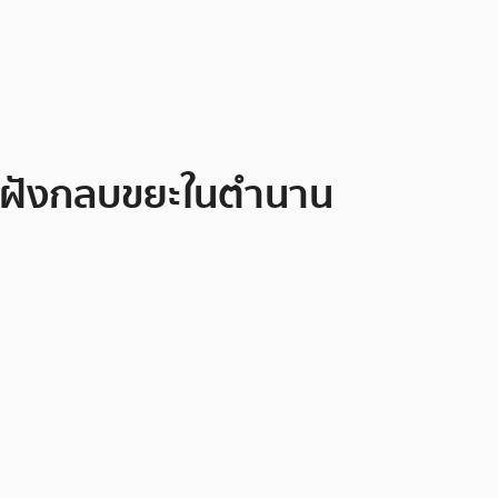
หลุมฝังกลบขยะในตำนาน