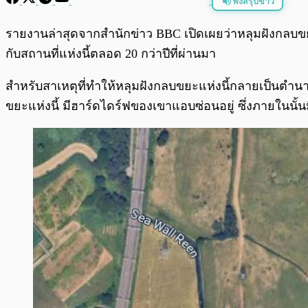
ฟังสรุปข่าว
พร้อมเล่น
รายงานล่าสุดจากสำนักข่าว BBC เปิดเผยว่าหลุมฝังกลบขยะ
กับสถานที่แห่งนี้ตลอด 20 กว่าปีที่ผ่านมา
สำหรับสาเหตุที่ทำให้หลุมฝังกลบขยะแห่งนี้กลายเป็นตำนา
ขยะแห่งนี้ มีฮาร์ดไดร์ฟของเขาแอบซ่อนอยู่ ซึ่งภายในนั