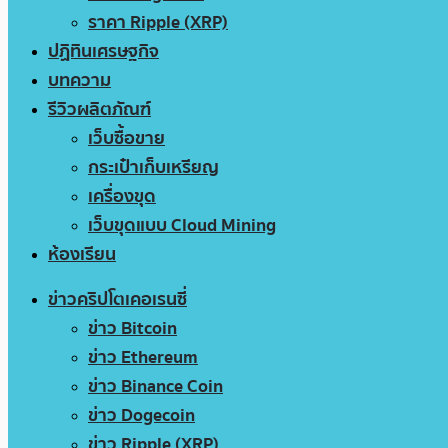
ราคา Ripple (XRP)
ปฏิทินเศรษฐกิจ
บทความ
รีวิวผลิตภัณฑ์
เว็บซื้อขาย
กระเป๋าเก็บเหรียญ
เครื่องขุด
เว็บขุดแบบ Cloud Mining
ห้องเรียน
ข่าวคริปโตเคอเรนซี่
ข่าว Bitcoin
ข่าว Ethereum
ข่าว Binance Coin
ข่าว Dogecoin
ข่าว Ripple (XRP)