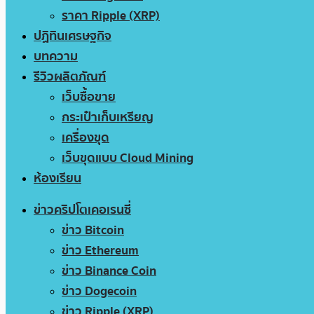
ราคา Ripple (XRP)
ปฏิทินเศรษฐกิจ
บทความ
รีวิวผลิตภัณฑ์
เว็บซื้อขาย
กระเป๋าเก็บเหรียญ
เครื่องขุด
เว็บขุดแบบ Cloud Mining
ห้องเรียน
ข่าวคริปโตเคอเรนซี่
ข่าว Bitcoin
ข่าว Ethereum
ข่าว Binance Coin
ข่าว Dogecoin
ข่าว Ripple (XRP)