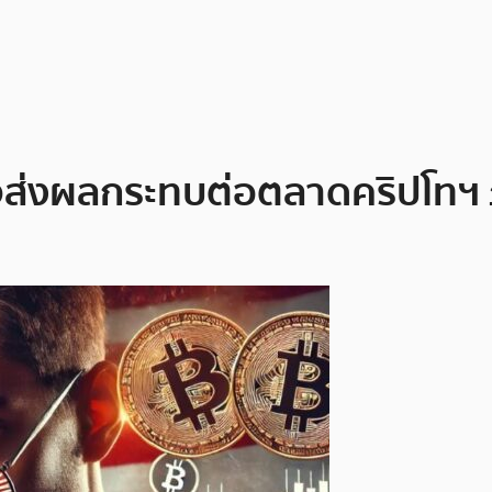
าจส่งผลกระทบต่อตลาดคริปโทฯ ภ