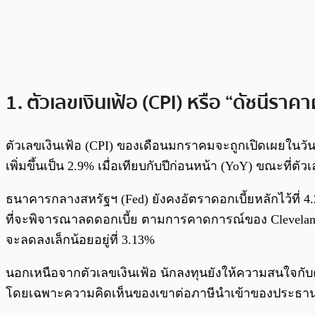
1. ตัวเลขเงินเฟ้อ (CPI) หรือ “ดัชนีราคาผ
ตัวเลขเงินเฟ้อ (CPI) ของเดือนมกราคมจะถูกเปิดเผยในวันพ
เพิ่มขึ้นเป็น 2.9% เมื่อเทียบกับปีก่อนหน้า (YoY) ขณะที่ตั
ธนาคารกลางสหรัฐฯ (Fed) ยังคงอัตราดอกเบี้ยหลักไว้ที่ 4
ที่จะพิจารณาลดดอกเบี้ย ตามการคาดการณ์ของ Cleveland F
จะลดลงเล็กน้อยอยู่ที่ 3.13%
นอกเหนือจากตัวเลขเงินเฟ้อ นักลงทุนยังให้ความสนใจก
โดยเฉพาะความคิดเห็นของเขาต่อภาษีนำเข้าของประธานาธิบ