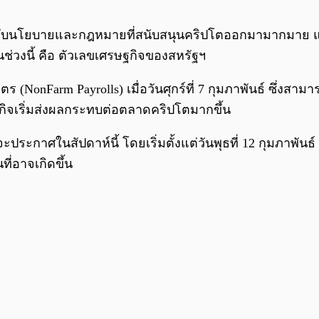
วกับนโยบายและกฎหมายที่สนับสนุนคริปโตออกมามากมาย แต่ก็ย
ช่วงนี้ คือ ตัวเลขเศรษฐกิจของสหรัฐฯ
onFarm Payrolls) เมื่อวันศุกร์ที่ 7 กุมภาพันธ์ ซึ่งสา
ษฐกิจเริ่มส่งผลกระทบต่อตลาดคริปโตมากขึ้น
ระกาศในสัปดาห์นี้ โดยเริ่มตั้งแต่วันพุธที่ 12 กุมภาพันธ
ี่อาจเกิดขึ้น