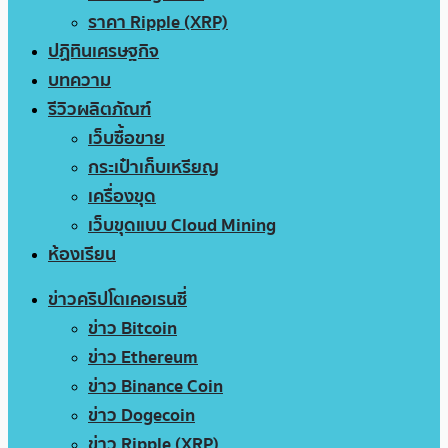
ราคา Ripple (XRP)
ปฏิทินเศรษฐกิจ
บทความ
รีวิวผลิตภัณฑ์
เว็บซื้อขาย
กระเป๋าเก็บเหรียญ
เครื่องขุด
เว็บขุดแบบ Cloud Mining
ห้องเรียน
ข่าวคริปโตเคอเรนซี่
ข่าว Bitcoin
ข่าว Ethereum
ข่าว Binance Coin
ข่าว Dogecoin
ข่าว Ripple (XRP)