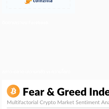
ติดตามเราบน Facebook
สภาวะตลาด (ความกลัว vs ความโลภ)