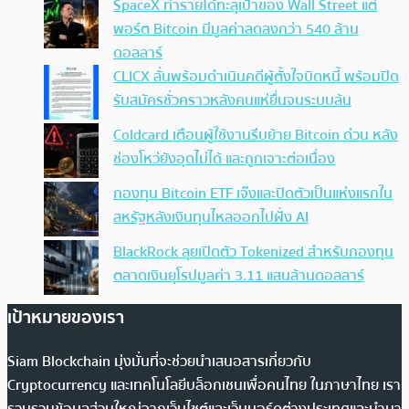
SpaceX ทำรายได้ทะลุเป้าของ Wall Street แต่
พอร์ต Bitcoin มีมูลค่าลดลงกว่า 540 ล้าน
ดอลลาร์
CLICX ลั่นพร้อมดำเนินคดีผู้ตั้งใจบิดหนี้ พร้อมปิด
รับสมัครชั่วคราวหลังคนแห่ยื่นจนระบบล้น
Coldcard เตือนผู้ใช้งานรีบย้าย Bitcoin ด่วน หลัง
ช่องโหว่ยังอุดไม่ได้ และถูกเจาะต่อเนื่อง
กองทุน Bitcoin ETF เจ๊งและปิดตัวเป็นแห่งแรกใน
สหรัฐหลังเงินทุนไหลออกไปฝั่ง AI
BlackRock ลุยเปิดตัว Tokenized สำหรับกองทุน
ตลาดเงินยุโรปมูลค่า 3.11 แสนล้านดอลลาร์
เป้าหมายของเรา
Siam Blockchain มุ่งมั่นที่จะช่วยนำเสนอสารเกี่ยวกับ
Cryptocurrency และเทคโนโลยีบล็อกเชนเพื่อคนไทย ในภาษาไทย เรา