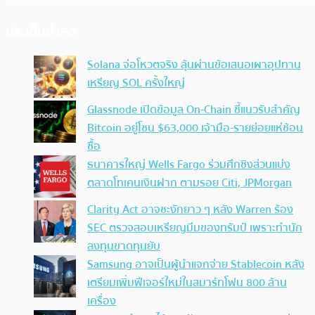
ประเด็นล่าสุด
Solana จ่อโหวตจริง ลุ้นผ่านข้อเสนอเผาอุปทาน
เหรียญ SOL ครั้งใหญ่
Glassnode เปิดข้อมูล On-Chain ชี้แนวรับสำคัญ
Bitcoin อยู่โซน $63,000 เจ้ามือ-รายย่อยแห่ช้อน
ซื้อ
ธนาคารใหญ่ Wells Fargo ร่วมศึกชิงส่วนแบ่ง
ตลาดโทเคนเงินฝาก ตามรอย Citi, JPMorgan
Clarity Act อาจชะงักยาว ๆ หลัง Warren ร้อง
SEC ตรวจสอบเหรียญมีมของทรัมป์ เพราะทำนัก
ลงทุนขาดทุนยับ
Samsung อาจเป็นผู้นำแจกจ่าย Stablecoin หลัง
เตรียมเพิ่มฟีเจอร์ใหม่ในสมาร์ทโฟน 800 ล้าน
เครื่อง