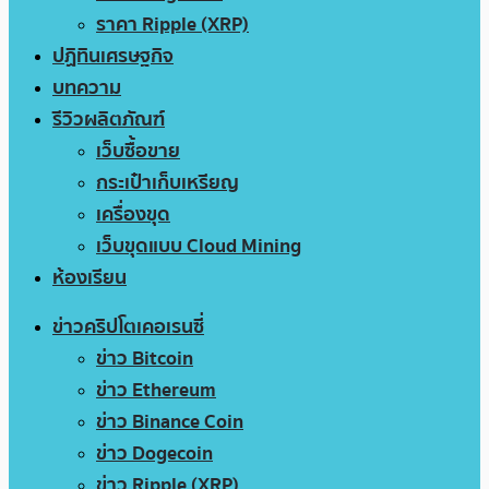
ราคา Ripple (XRP)
ปฏิทินเศรษฐกิจ
บทความ
รีวิวผลิตภัณฑ์
เว็บซื้อขาย
กระเป๋าเก็บเหรียญ
เครื่องขุด
เว็บขุดแบบ Cloud Mining
ห้องเรียน
ข่าวคริปโตเคอเรนซี่
ข่าว Bitcoin
ข่าว Ethereum
ข่าว Binance Coin
ข่าว Dogecoin
ข่าว Ripple (XRP)