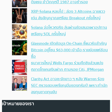
ดิ่งแรง ย้ำวิกฤตปี 1987 อาจซ้ำรอย
XRP-Solana หลบไป : ส่อง 3 Altcoins ฉายแวว
เด่น ส่งสัญญาณเตรียม Breakout ครั้งใหญ่
Solana จ่อโหวตจริง ลุ้นผ่านข้อเสนอเผาอุปทาน
เหรียญ SOL ครั้งใหญ่
Glassnode เปิดข้อมูล On-Chain ชี้แนวรับสำคัญ
Bitcoin อยู่โซน $63,000 เจ้ามือ-รายย่อยแห่ช้อน
ซื้อ
ธนาคารใหญ่ Wells Fargo ร่วมศึกชิงส่วนแบ่ง
ตลาดโทเคนเงินฝาก ตามรอย Citi, JPMorgan
Clarity Act อาจชะงักยาว ๆ หลัง Warren ร้อง
SEC ตรวจสอบเหรียญมีมของทรัมป์ เพราะทำนัก
ลงทุนขาดทุนยับ
เป้าหมายของเรา