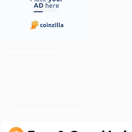
ติดตามเราบน Facebook
สภาวะตลาด (ความกลัว vs ความโลภ)