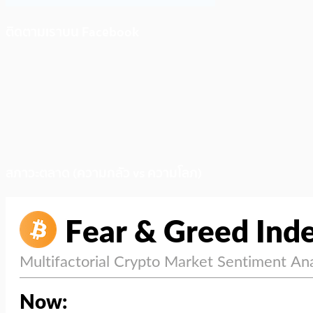
ติดตามเราบน Facebook
สภาวะตลาด (ความกลัว vs ความโลภ)