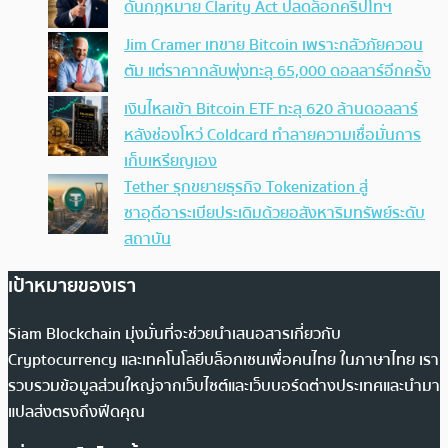
ดันกฎหมาย Clarity Act ปลดล็อกคริปโทฯ
Jim Cramer เทขาย Bitcoin เพราะกลัวภัยควอน
ตัม แต่ราคากลับพุ่งทะลุ 65,000 ดอลลาร์อีกครั้ง
เงินไหลเข้า Bitcoin ETF ทะลุ 620 ล้านดอลลาร์
หลังช่องโหว่ Coldcard ทำลายความเชื่อมั่นการ
เก็บเหรียญเอง
Tether รุกขยายธุรกิจ Tokenization สู่
ซาอุดีอาระเบียประเดิมด้วยอสังหาริมทรัพย์ระดับ
สถาบัน
เป้าหมายของเรา
Siam Blockchain มุ่งมั่นที่จะช่วยนำเสนอสารเกี่ยวกับ
Cryptocurrency และเทคโนโลยีบล็อกเชนเพื่อคนไทย ในภาษาไทย เรา
รวบรวมข้อมูลส่วนใหญ่จากเว็บไซต์และเว็บบอร์ดต่างประเทศและนำมา
แปลส่งตรงถึงฟีดคุณ