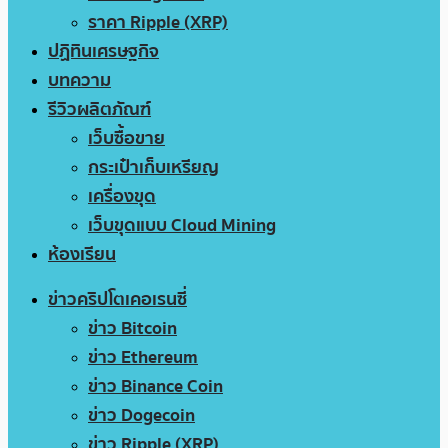
ราคา Ripple (XRP)
ปฏิทินเศรษฐกิจ
บทความ
รีวิวผลิตภัณฑ์
เว็บซื้อขาย
กระเป๋าเก็บเหรียญ
เครื่องขุด
เว็บขุดแบบ Cloud Mining
ห้องเรียน
ข่าวคริปโตเคอเรนซี่
ข่าว Bitcoin
ข่าว Ethereum
ข่าว Binance Coin
ข่าว Dogecoin
ข่าว Ripple (XRP)