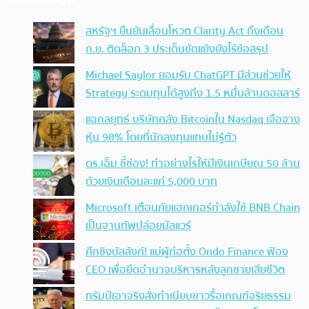
สหรัฐฯ ยืนยันเลื่อนโหวต Clarity Act ถึงเดือน
ก.ย. ติดล็อก 3 ประเด็นขัดแย้งยังไร้ข้อสรุป
Michael Saylor ยอมรับ ChatGPT มีส่วนช่วยให้
Strategy ระดมทุนได้สูงถึง 1.5 หมื่นล้านดอลลาร์
แฉกลยุทธ์ บริษัทคลัง Bitcoinใน Nasdaq เจือจาง
หุ้น 98% โดยที่นักลงทุนแทบไม่รู้ตัว
ดร.เอ็ม ชี้ช่อง! ทำอย่างไรให้มีเงินเกษียณ 50 ล้าน
ด้วยเงินเดือนละแค่ 5,000 บาท
Microsoft เตือนภัยแฮกเกอร์กำลังใช้ BNB Chain
เป็นฐานทัพปล่อยมัลแวร์
ศึกชิงบัลลังก์! แม่ผู้ก่อตั้ง Ondo Finance ฟ้อง
CEO เพื่อยึดอำนาจบริหารหลังลูกชายเสียชีวิต
ทรัมป์เอาจริง สั่งทำเนียบขาวรื้อเกณฑ์จริยธรรม