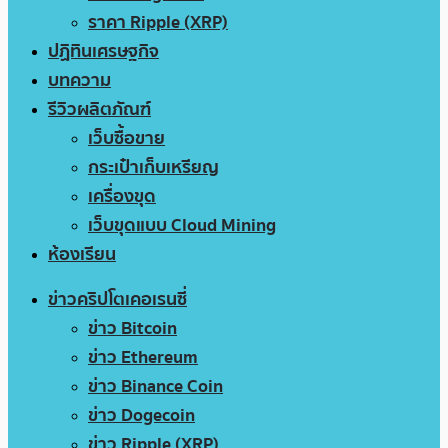
ราคา Ripple (XRP)
ปฏิทินเศรษฐกิจ
บทความ
รีวิวผลิตภัณฑ์
เว็บซื้อขาย
กระเป๋าเก็บเหรียญ
เครื่องขุด
เว็บขุดแบบ Cloud Mining
ห้องเรียน
ข่าวคริปโตเคอเรนซี่
ข่าว Bitcoin
ข่าว Ethereum
ข่าว Binance Coin
ข่าว Dogecoin
ข่าว Ripple (XRP)