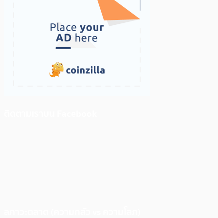
ติดตามเราบน Facebook
สภาวะตลาด (ความกลัว vs ความโลภ)