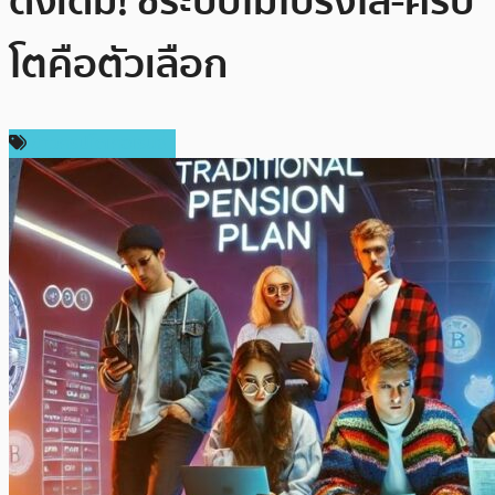
ดั้งเดิม! ชี้ระบบไม่โปร่งใส-คริป
โตคือตัวเลือก
ข่าวคริปโตเคอเรนซี่