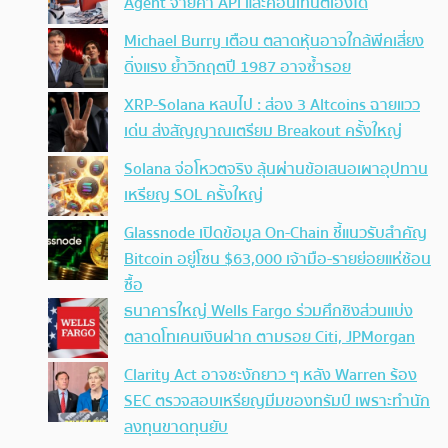
Agent จ่ายค่า API และคอนเทนต์เองได้
Michael Burry เตือน ตลาดหุ้นอาจใกล้พีคเสี่ยง
ดิ่งแรง ย้ำวิกฤตปี 1987 อาจซ้ำรอย
XRP-Solana หลบไป : ส่อง 3 Altcoins ฉายแวว
เด่น ส่งสัญญาณเตรียม Breakout ครั้งใหญ่
Solana จ่อโหวตจริง ลุ้นผ่านข้อเสนอเผาอุปทาน
เหรียญ SOL ครั้งใหญ่
Glassnode เปิดข้อมูล On-Chain ชี้แนวรับสำคัญ
Bitcoin อยู่โซน $63,000 เจ้ามือ-รายย่อยแห่ช้อน
ซื้อ
ธนาคารใหญ่ Wells Fargo ร่วมศึกชิงส่วนแบ่ง
ตลาดโทเคนเงินฝาก ตามรอย Citi, JPMorgan
Clarity Act อาจชะงักยาว ๆ หลัง Warren ร้อง
SEC ตรวจสอบเหรียญมีมของทรัมป์ เพราะทำนัก
ลงทุนขาดทุนยับ