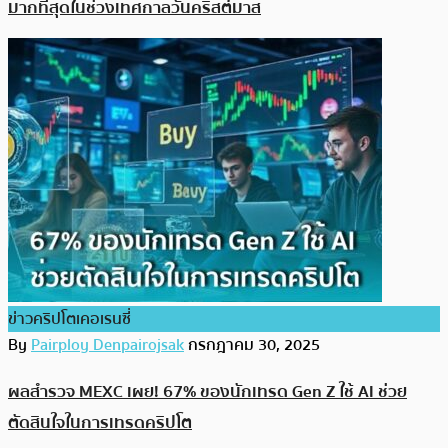
มากที่สุดในช่วงเทศกาลวันคริสต์มาส
ข่าวคริปโตเคอเรนซี่
By
Pairploy Denpairojsak
กรกฎาคม 30, 2025
ผลสำรวจ MEXC เผย! 67% ของนักเทรด Gen Z ใช้ AI ช่วย
ตัดสินใจในการเทรดคริปโต