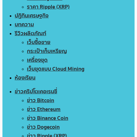
ราคา Ripple (XRP)
ปฏิทินเศรษฐกิจ
บทความ
รีวิวผลิตภัณฑ์
เว็บซื้อขาย
กระเป๋าเก็บเหรียญ
เครื่องขุด
เว็บขุดแบบ Cloud Mining
ห้องเรียน
ข่าวคริปโตเคอเรนซี่
ข่าว Bitcoin
ข่าว Ethereum
ข่าว Binance Coin
ข่าว Dogecoin
ข่าว Ripple (XRP)