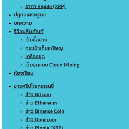
ราคา Ripple (XRP)
ปฏิทินเศรษฐกิจ
บทความ
รีวิวผลิตภัณฑ์
เว็บซื้อขาย
กระเป๋าเก็บเหรียญ
เครื่องขุด
เว็บขุดแบบ Cloud Mining
ห้องเรียน
ข่าวคริปโตเคอเรนซี่
ข่าว Bitcoin
ข่าว Ethereum
ข่าว Binance Coin
ข่าว Dogecoin
ข่าว Ripple (XRP)