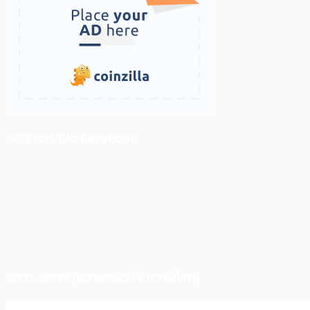
ติดตามเราบน Facebook
สภาวะตลาด (ความกลัว vs ความโลภ)