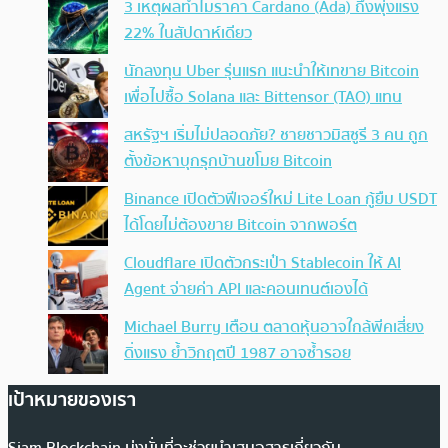
3 เหตุผลทำไมราคา Cardano (Ada) ถึงพุ่งแรง
22% ในสัปดาห์เดียว
นักลงทุน Uber รุ่นแรก แนะนำให้เทขาย Bitcoin
เพื่อไปซื้อ Solana และ Bittensor (TAO) แทน
สหรัฐฯ เริ่มไม่ปลอดภัย? ชายชาวมิสซูรี 3 คน ถูก
ตั้งข้อหาบุกรุกบ้านขโมย Bitcoin
Binance เปิดตัวฟีเจอร์ใหม่ Lite Loan กู้ยืม USDT
ได้โดยไม่ต้องขาย Bitcoin จากพอร์ต
Cloudflare เปิดตัวกระเป๋า Stablecoin ให้ AI
Agent จ่ายค่า API และคอนเทนต์เองได้
Michael Burry เตือน ตลาดหุ้นอาจใกล้พีคเสี่ยง
ดิ่งแรง ย้ำวิกฤตปี 1987 อาจซ้ำรอย
เป้าหมายของเรา
Siam Blockchain มุ่งมั่นที่จะช่วยนำเสนอสารเกี่ยวกับ