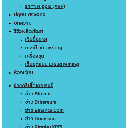
ราคา Ripple (XRP)
ปฏิทินเศรษฐกิจ
บทความ
รีวิวผลิตภัณฑ์
เว็บซื้อขาย
กระเป๋าเก็บเหรียญ
เครื่องขุด
เว็บขุดแบบ Cloud Mining
ห้องเรียน
ข่าวคริปโตเคอเรนซี่
ข่าว Bitcoin
ข่าว Ethereum
ข่าว Binance Coin
ข่าว Dogecoin
ข่าว Ripple (XRP)