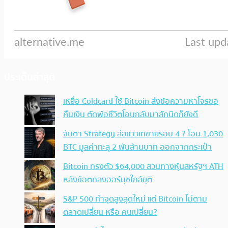
ประเด็นล่าสุด
เหยื่อ Coldcard ใช้ Bitcoin ส่งข้อความหาโจรขอ
คืนเงิน ตัดพ้อชีวิตโอนกลับมาสักนิดก็ยังดี
จับตา Strategy ส่อแววเทขายรอบ 4 ? โอน 1,030
BTC มูลค่าทะลุ 2 พันล้านบาท ออกจากกระเป๋า
Bitcoin ทรงตัว $64,000 สวนทางหุ้นสหรัฐฯ ATH
หลังข้อตกลงฮอร์มุซใกล้ยุติ
S&P 500 ทำจุดสูงสุดใหม่ แต่ Bitcoin ไม่ตาม
ตลาดเปลี่ยน หรือ คนเปลี่ยน?