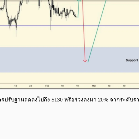
รับฐานลดลงไปถึง $130 หรือร่วงลงมา 20% จากระดับราคาปั