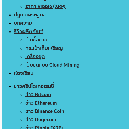
ราคา Ripple (XRP)
ปฏิทินเศรษฐกิจ
บทความ
รีวิวผลิตภัณฑ์
เว็บซื้อขาย
กระเป๋าเก็บเหรียญ
เครื่องขุด
เว็บขุดแบบ Cloud Mining
ห้องเรียน
ข่าวคริปโตเคอเรนซี่
ข่าว Bitcoin
ข่าว Ethereum
ข่าว Binance Coin
ข่าว Dogecoin
ข่าว Ripple (XRP)