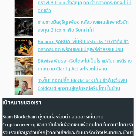
กราฟ Bitcoin ส่งสัญญาณว่าตลาดกระทิงจะไม่มี
อีกแล้ว
ชายชาวมิสซูรีถูกฟ้อง หลังวางแผนลักพาตัวนัก
ลงทุน Bitcoin เพื่อเรียกค่าไถ่
Binance รุกหนัก เพิ่มหุ้น bStocks 10 ตัวดังเข้า
ตลาดสปอต พร้อมแคมเปญฟรีค่าธรรมเนียม
Bitwise ฟันธง คริปโตจะไม่เป็นไร แม้สัปดาห์นี้ร่าง
กฎหมาย Clarity Act จะโหวตไม่ผ่าน
‘อ.ตั๊ม’ ถอดปลั้ก Blockclock เก็บเข้าตู้ หวั่นพิษ
Coldcard ลุกลามสู่อุปกรณ์คริปโทฯ ในบ้าน
เป้าหมายของเรา
Siam Blockchain มุ่งมั่นที่จะช่วยนำเสนอสารเกี่ยวกับ
Cryptocurrency และเทคโนโลยีบล็อกเชนเพื่อคนไทย ในภาษาไทย เรา
รวบรวมข้อมูลส่วนใหญ่จากเว็บไซต์และเว็บบอร์ดต่างประเทศและนำมา