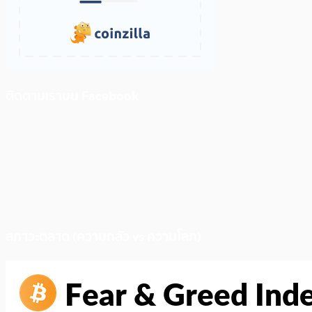
ติดตามเราบน Facebook
สภาวะตลาด (ความกลัว vs ความโลภ)