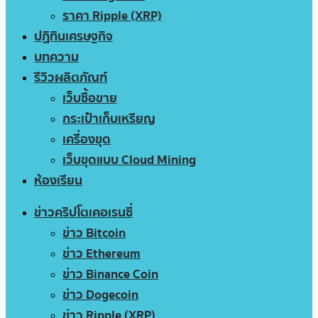
ราคา Ripple (XRP)
ปฏิทินเศรษฐกิจ
บทความ
รีวิวผลิตภัณฑ์
เว็บซื้อขาย
กระเป๋าเก็บเหรียญ
เครื่องขุด
เว็บขุดแบบ Cloud Mining
ห้องเรียน
ข่าวคริปโตเคอเรนซี่
ข่าว Bitcoin
ข่าว Ethereum
ข่าว Binance Coin
ข่าว Dogecoin
ข่าว Ripple (XRP)