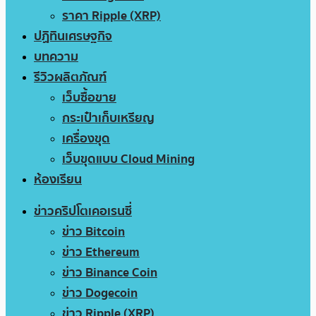
ราคา Ripple (XRP)
ปฏิทินเศรษฐกิจ
บทความ
รีวิวผลิตภัณฑ์
เว็บซื้อขาย
กระเป๋าเก็บเหรียญ
เครื่องขุด
เว็บขุดแบบ Cloud Mining
ห้องเรียน
ข่าวคริปโตเคอเรนซี่
ข่าว Bitcoin
ข่าว Ethereum
ข่าว Binance Coin
ข่าว Dogecoin
ข่าว Ripple (XRP)