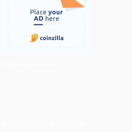
ติดตามเราบน Facebook
สภาวะตลาด (ความกลัว vs ความโลภ)