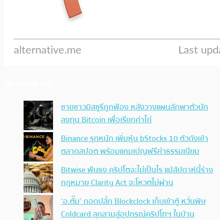
ประเด็นล่าสุด
ชายชาวมิสซูรีถูกฟ้อง หลังวางแผนลักพาตัวนัก
ลงทุน Bitcoin เพื่อเรียกค่าไถ่
Binance รุกหนัก เพิ่มหุ้น bStocks 10 ตัวดังเข้า
ตลาดสปอต พร้อมแคมเปญฟรีค่าธรรมเนียม
Bitwise ฟันธง คริปโตจะไม่เป็นไร แม้สัปดาห์นี้ร่าง
กฎหมาย Clarity Act จะโหวตไม่ผ่าน
‘อ.ตั๊ม’ ถอดปลั้ก Blockclock เก็บเข้าตู้ หวั่นพิษ
Coldcard ลุกลามสู่อุปกรณ์คริปโทฯ ในบ้าน