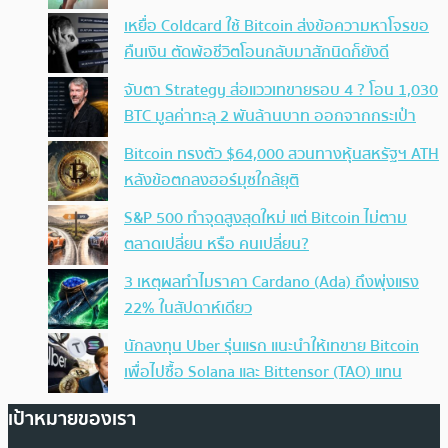
เหยื่อ Coldcard ใช้ Bitcoin ส่งข้อความหาโจรขอ
คืนเงิน ตัดพ้อชีวิตโอนกลับมาสักนิดก็ยังดี
จับตา Strategy ส่อแววเทขายรอบ 4 ? โอน 1,030
BTC มูลค่าทะลุ 2 พันล้านบาท ออกจากกระเป๋า
Bitcoin ทรงตัว $64,000 สวนทางหุ้นสหรัฐฯ ATH
หลังข้อตกลงฮอร์มุซใกล้ยุติ
S&P 500 ทำจุดสูงสุดใหม่ แต่ Bitcoin ไม่ตาม
ตลาดเปลี่ยน หรือ คนเปลี่ยน?
3 เหตุผลทำไมราคา Cardano (Ada) ถึงพุ่งแรง
22% ในสัปดาห์เดียว
นักลงทุน Uber รุ่นแรก แนะนำให้เทขาย Bitcoin
เพื่อไปซื้อ Solana และ Bittensor (TAO) แทน
เป้าหมายของเรา