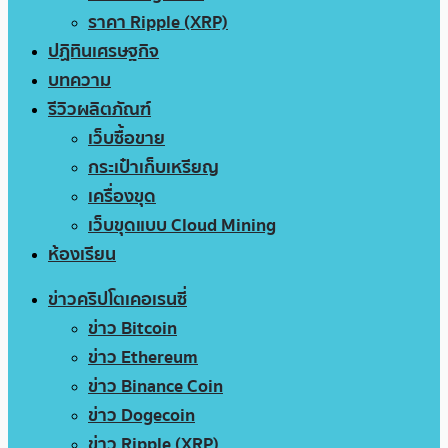
ราคา Ripple (XRP)
ปฏิทินเศรษฐกิจ
บทความ
รีวิวผลิตภัณฑ์
เว็บซื้อขาย
กระเป๋าเก็บเหรียญ
เครื่องขุด
เว็บขุดแบบ Cloud Mining
ห้องเรียน
ข่าวคริปโตเคอเรนซี่
ข่าว Bitcoin
ข่าว Ethereum
ข่าว Binance Coin
ข่าว Dogecoin
ข่าว Ripple (XRP)