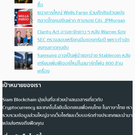
ซื้อ
ธนาคารใหญ่ Wells Fargo ร่วมศึกชิงส่วนแบ่ง
ตลาดโทเคนเงินฝาก ตามรอย Citi, JPMorgan
Clarity Act อาจชะงักยาว ๆ หลัง Warren ร้อง
SEC ตรวจสอบเหรียญมีมของทรัมป์ เพราะทำนัก
ลงทุนขาดทุนยับ
Samsung อาจเป็นผู้นำแจกจ่าย Stablecoin หลัง
เตรียมเพิ่มฟีเจอร์ใหม่ในสมาร์ทโฟน 800 ล้าน
เครื่อง
เป้าหมายของเรา
Siam Blockchain มุ่งมั่นที่จะช่วยนำเสนอสารเกี่ยวกับ
Cryptocurrency และเทคโนโลยีบล็อกเชนเพื่อคนไทย ในภาษาไทย เรา
รวบรวมข้อมูลส่วนใหญ่จากเว็บไซต์และเว็บบอร์ดต่างประเทศและนำมา
แปลส่งตรงถึงฟีดคุณ