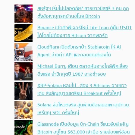
สหรัฐฯ เริ่มไม่ปลอดภัย? ชายชาวมิสซูรี 3 คน ถูก
ตั้งข้อหาบุกรุกบ้านขโมย Bitcoin
Binance เปิดตัวฟีเจอร์ใหม่ Lite Loan กู้ยืม USDT
ได้โดยไม่ต้องขาย Bitcoin จากพอร์ต
Cloudflare เปิดตัวกระเป๋า Stablecoin ให้ AI
Agent จ่ายค่า API และคอนเทนต์เองได้
Michael Burry เตือน ตลาดหุ้นอาจใกล้พีคเสี่ยง
ดิ่งแรง ย้ำวิกฤตปี 1987 อาจซ้ำรอย
XRP-Solana หลบไป : ส่อง 3 Altcoins ฉายแวว
เด่น ส่งสัญญาณเตรียม Breakout ครั้งใหญ่
Solana จ่อโหวตจริง ลุ้นผ่านข้อเสนอเผาอุปทาน
เหรียญ SOL ครั้งใหญ่
Glassnode เปิดข้อมูล On-Chain ชี้แนวรับสำคัญ
Bitcoin อยู่โซน $63,000 เจ้ามือ-รายย่อยแห่ช้อน