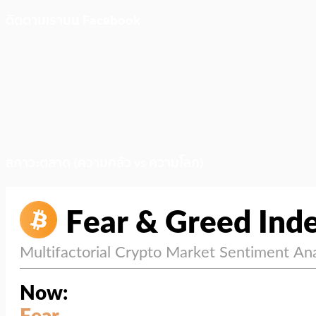
ติดตามเราบน Facebook
สภาวะตลาด (ความกลัว vs ความโลภ)