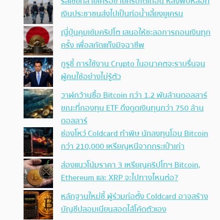
รัสเซียทลายเครือข่ายคริปโตเถื่อน หลังพบหลอก
เงินประชาชนส่งไปเป็นท่อน้ำเลี้ยงยูเครน
ญี่ปุ่นคุมเข้มคริปโต เสนอให้ชะลอการถอนเงินทุก
ครั้ง เพื่อสกัดแก๊งมิจฉาชีพ
กูรูชี้ การใช้งาน Crypto ในอนาคตจะราบรื่นจน
ผู้คนใช้อย่างไม่รู้ตัว
วาฬกว้านซื้อ Bitcoin กว่า 1.2 พันล้านดอลลาร์
ขณะที่กองทุน ETF ดึงดูดเงินทุนกว่า 750 ล้าน
ดอลลาร์
ช่องโหว่ Coldcard ทำพิษ นักลงทุนโอน Bitcoin
กว่า 210,000 เหรียญหนีจากกระเป๋าเก่า
ส่องแนวโน้มราคา 3 เหรียญคริปโทฯ Bitcoin,
Ethereum และ XRP จะไปทางไหนต่อ?
หลักฐานใหม่ชี้ ผู้ร่วมก่อตั้ง Coldcard อาจสร้าง
บัญชีปลอมเนียนสอดไส้โค้ดตัวเอง