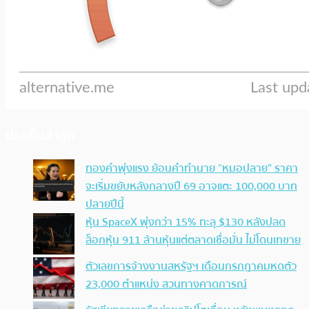
ประเด็นล่าสุด
ทองคำพุ่งแรง ย้อนคำทำนาย “หมอปลาย” ราคา
จะเริ่มขยับหลังกลางปี 69 อาจแตะ 100,000 บาท
ปลายปีนี้
หุ้น SpaceX พุ่งกว่า 15% ทะลุ $130 หลังปลด
ล็อกหุ้น 911 ล้านหุ้นแต่ตลาดเชื่อมั่น ไม่โดนเทขาย
ตัวเลขการจ้างงานสหรัฐฯ เดือนกรกฎาคมหดตัว
23,000 ตำแหน่ง สวนทางคาดการณ์