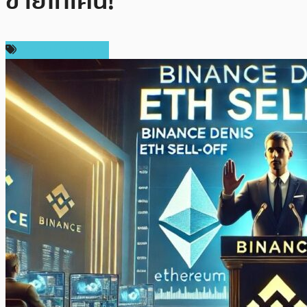
ขายโทเค็น!
ข่าวคริปโตเคอเรนซี่