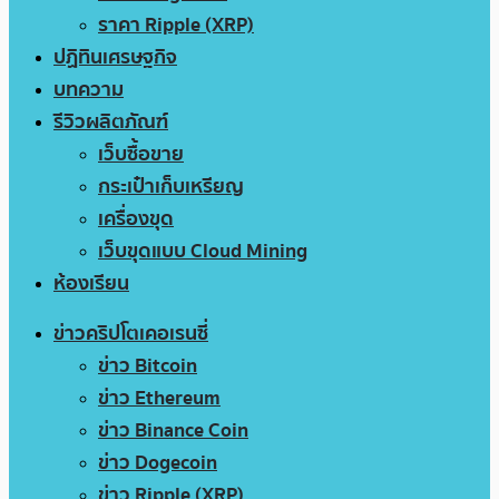
ราคา Ripple (XRP)
ปฏิทินเศรษฐกิจ
บทความ
รีวิวผลิตภัณฑ์
เว็บซื้อขาย
กระเป๋าเก็บเหรียญ
เครื่องขุด
เว็บขุดแบบ Cloud Mining
ห้องเรียน
ข่าวคริปโตเคอเรนซี่
ข่าว Bitcoin
ข่าว Ethereum
ข่าว Binance Coin
ข่าว Dogecoin
ข่าว Ripple (XRP)