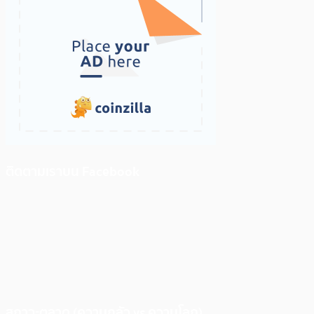
ติดตามเราบน Facebook
สภาวะตลาด (ความกลัว vs ความโลภ)