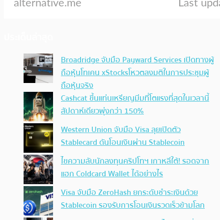
ประเด็นล่าสุด
Broadridge จับมือ Payward Services เปิดทางผู้
ถือหุ้นโทเคน xStocksโหวตลงมติในการประชุมผู้
ถือหุ้นจริง
Cashcat ขึ้นแท่นเหรียญมีมที่โตแรงที่สุดในเวลานี้
สัปดาห์เดียวพุ่งกว่า 150%
Western Union จับมือ Visa ลุยเปิดตัว
Stablecard ดันโอนเงินผ่าน Stablecoin
ไขความลับนักลงทุนคริปโทฯ เกาหลีใต้! รอดจาก
แฮก Coldcard Wallet ได้อย่างไร
Visa จับมือ ZeroHash ยกระดับชำระเงินด้วย
Stablecoin รองรับการโอนเงินรวดเร็วข้ามโลก