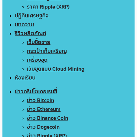
ราคา Ripple (XRP)
ปฏิทินเศรษฐกิจ
บทความ
รีวิวผลิตภัณฑ์
เว็บซื้อขาย
กระเป๋าเก็บเหรียญ
เครื่องขุด
เว็บขุดแบบ Cloud Mining
ห้องเรียน
ข่าวคริปโตเคอเรนซี่
ข่าว Bitcoin
ข่าว Ethereum
ข่าว Binance Coin
ข่าว Dogecoin
ข่าว Ripple (XRP)