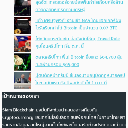
สุดจัด! เทรดเดอร์อายุน้อยฟันกำไรเกือบครึ่งล้าน
ด้วยกลยุทธ์เทรดตามเศรษฐี
‘เต๋า เศรษฐพงศ์’ งานเข้า NAS โดนแฮกเกอร์ฝัง
ไวรัสเรียกค่าไถ่ Bitcoin เป็นจำนวน 0.07 BTC
ไต้หวันยกระดับเข้ม จ่อบังคับใช้กฏ Travel Rule
คุมโอนคริปโทฯ เริ่ม ต.ค. นี้
ตลาดคริปโทฯ ฟื้น! Bitcoin ยื้อแถว $64,700 ลุ้น
ทะลุผ่านกรอบ $65,000
ปูตินตัดหน้าทรัมป์ เซ็นลงนามอนุมัติกฎหมายคริป
โทฯ ฉบับแรก เริ่มมีผลบังคับใช้ 1 ก.ย. นี้
เป้าหมายของเรา
Siam Blockchain มุ่งมั่นที่จะช่วยนำเสนอสารเกี่ยวกับ
Cryptocurrency และเทคโนโลยีบล็อกเชนเพื่อคนไทย ในภาษาไทย เรา
รวบรวมข้อมูลส่วนใหญ่จากเว็บไซต์และเว็บบอร์ดต่างประเทศและนำมา