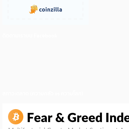
ติดตามเราบน Facebook
สภาวะตลาด (ความกลัว vs ความโลภ)