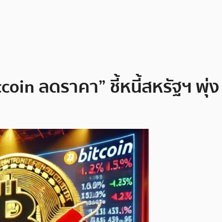
oin ลดราคา” ชี้หนี้สหรัฐฯ พุ่