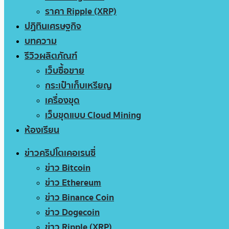
ราคา Ripple (XRP)
ปฏิทินเศรษฐกิจ
บทความ
รีวิวผลิตภัณฑ์
เว็บซื้อขาย
กระเป๋าเก็บเหรียญ
เครื่องขุด
เว็บขุดแบบ Cloud Mining
ห้องเรียน
ข่าวคริปโตเคอเรนซี่
ข่าว Bitcoin
ข่าว Ethereum
ข่าว Binance Coin
ข่าว Dogecoin
ข่าว Ripple (XRP)