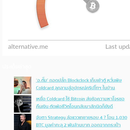
ประเด็นล่าสุด
‘อ.ตั๊ม’ ถอดปลั้ก Blockclock เก็บเข้าตู้ หวั่นพิษ
Coldcard ลุกลามสู่อุปกรณ์คริปโทฯ ในบ้าน
เหยื่อ Coldcard ใช้ Bitcoin ส่งข้อความหาโจรขอ
คืนเงิน ตัดพ้อชีวิตโอนกลับมาสักนิดก็ยังดี
จับตา Strategy ส่อแววเทขายรอบ 4 ? โอน 1,030
BTC มูลค่าทะลุ 2 พันล้านบาท ออกจากกระเป๋า