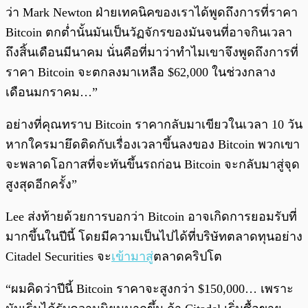
ว่า Mark Newton ฝ่ายเทคนิคของเราได้พูดถึงการที่ราคา
Bitcoin ตกต่ำนั้นมันเป็นวัฏจักรของมันจนที่อาจกินเวลา
ถึงสิ้นเดือนมีนาคม นั่นคือที่มาว่าทำไมเขาจึงพูดถึงการที่
ราคา Bitcoin จะตกลงมาเหลือ $62,000 ในช่วงกลาง
เดือนมกราคม…”
อย่างที่คุณทราบ Bitcoin ราคากลับมาเขียวในเวลา 10 วัน
หากใครมายึดติดกับเรื่องเวลาขึ้นลงของ Bitcoin พวกเขา
จะพลาดโอกาสที่จะทันขึ้นรถก่อน Bitcoin จะกลับมาสู่จุด
สูงสุดอีกครั้ง”
Lee ส่งท้ายด้วยการบอกว่า Bitcoin อาจเกิดการยอมรับที่
มากขึ้นในปีนี้ โดยมีความเป็นไปได้ที่บริษัทตลาดทุนอย่าง
Citadel Securities จะ
เข้ามาสู่
ตลาดคริปโต
“ผมคิดว่าปีนี้ Bitcoin ราคาจะสูงกว่า $150,000… เพราะ