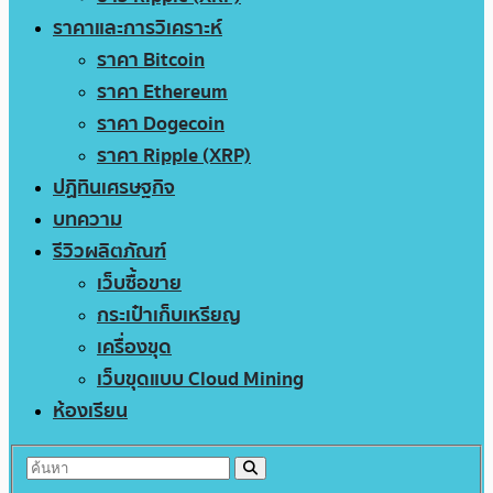
ราคาและการวิเคราะห์
ราคา Bitcoin
ราคา Ethereum
ราคา Dogecoin
ราคา Ripple (XRP)
ปฏิทินเศรษฐกิจ
บทความ
รีวิวผลิตภัณฑ์
เว็บซื้อขาย
กระเป๋าเก็บเหรียญ
เครื่องขุด
เว็บขุดแบบ Cloud Mining
ห้องเรียน