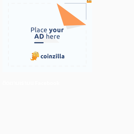
ติดตามเราบน Facebook