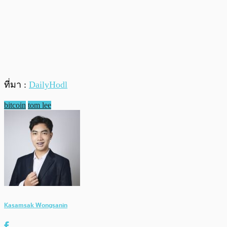
ที่มา :
DailyHodl
bitcoin
tom lee
Kasamsak Wongsanin