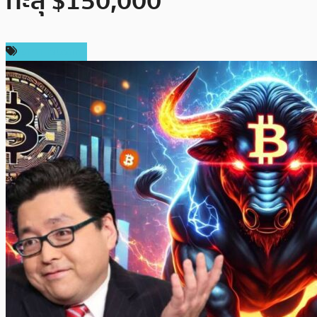
ทะลุ $150,000
ราคา Bitcoin