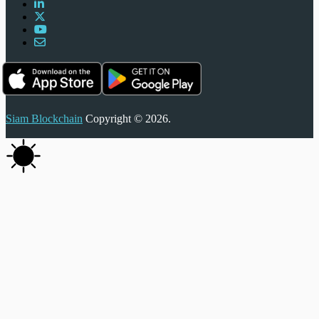
Siam Blockchain
Copyright © 2026.