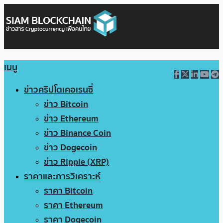
เมนู
ข่าวคริปโตเคอเรนซี่
ข่าว Bitcoin
ข่าว Ethereum
ข่าว Binance Coin
ข่าว Dogecoin
ข่าว Ripple (XRP)
ราคาและการวิเคราะห์
ราคา Bitcoin
ราคา Ethereum
ราคา Dogecoin