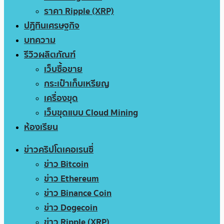
ราคา Ripple (XRP)
ปฏิทินเศรษฐกิจ
บทความ
รีวิวผลิตภัณฑ์
เว็บซื้อขาย
กระเป๋าเก็บเหรียญ
เครื่องขุด
เว็บขุดแบบ Cloud Mining
ห้องเรียน
ข่าวคริปโตเคอเรนซี่
ข่าว Bitcoin
ข่าว Ethereum
ข่าว Binance Coin
ข่าว Dogecoin
ข่าว Ripple (XRP)