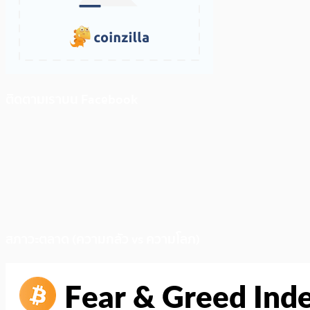
ติดตามเราบน Facebook
สภาวะตลาด (ความกลัว vs ความโลภ)