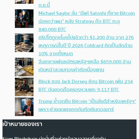
ก.ย.นี้
Michael Saylor ลั่น “มีแค่ Satoshi ที่ขาย Bitcoin
น้อยกว่าผม” หลัง Strategy ถือ BTC ทะลุ
840,000 BTC
คริปโตถูกขโมยไปแล้วกว่า $1,200 ล้าน จาก 276
เหตุการณ์ในปี ปี 2026 Coldcard คิดเป็นสัดส่วน
10% จากทั้งหมด
จีนเทขายพันธบัตรสหรัฐฯเหลือ $659,000 ล้าน
เดินหน้าสะสมทองคำต่อเนื่องแทน
Block ของ Jack Dorsey ช้อน Bitcoin เพิ่ม 234
BTC ดันยอดถือครองรวมแตะ 9,117 BTC
Trump ย้ำจุดยืน Bitcoin “เป็นสิ่งดีสำหรับสหรัฐฯ”
เพราะช่วยลดแรงกดดันต่อเงินดอลลาร์
เป้าหมายของเรา
Siam Blockchain มุ่งมั่นที่จะช่วยนำเสนอสารเกี่ยวกับ