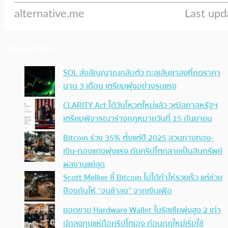
ประเด็นล่าสุด
SOL ส่งสัญญาณกลับตัว ทะลุเส้นขาลงที่กดราคา
นาน 3 เดือน เตรียมพุ่งอย่างรุนแรง
CLARITY Act ได้วันโหวตใหม่แล้ว วุฒิสภาสหรัฐฯ
เตรียมพิจารณาร่างกฎหมายวันที่ 15 กันยายน
Bitcoin ร่วง 35% ตั้งแต่ปี 2025 สวนทางทอง-
เงิน-ทองแดงพุ่งแรง ดันคริปโตกลายเป็นสินทรัพย์
ผลงานแย่สุด
Scott Melker ชี้ Bitcoin ไม่ได้ทำให้รวยเร็ว แต่ช่วย
ป้องกันให้ “จนช้าลง” จากเงินเฟ้อ
ยอดขาย Hardware Wallet ในรัสเซียพุ่งสูง 2 เท่า
นักลงทุนแห่ถือคริปโตเอง ก่อนกฎใหม่เริ่มใช้