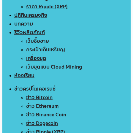
ราคา Ripple (XRP)
ปฏิทินเศรษฐกิจ
บทความ
รีวิวผลิตภัณฑ์
เว็บซื้อขาย
กระเป๋าเก็บเหรียญ
เครื่องขุด
เว็บขุดแบบ Cloud Mining
ห้องเรียน
ข่าวคริปโตเคอเรนซี่
ข่าว Bitcoin
ข่าว Ethereum
ข่าว Binance Coin
ข่าว Dogecoin
ข่าว Ripple (XRP)