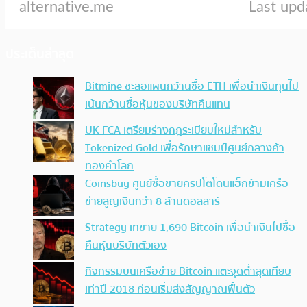
ประเด็นล่าสุด
Bitmine ชะลอแผนกว้านซื้อ ETH เพื่อนำเงินทุนไป
เน้นกว้านซื้อหุ้นของบริษัทคืนแทน
UK FCA เตรียมร่างกฎระเบียบใหม่สำหรับ
Tokenized Gold เพื่อรักษาแชมป์ศูนย์กลางค้า
ทองคำโลก
Coinsbuy ศูนย์ซื้อขายคริปโตโดนแฮ็กข้ามเครือ
ข่ายสูญเงินกว่า 8 ล้านดอลลาร์
Strategy เทขาย 1,690 Bitcoin เพื่อนำเงินไปซื้อ
คืนหุ้นบริษัทตัวเอง
กิจกรรมบนเครือข่าย Bitcoin แตะจุดต่ำสุดเทียบ
เท่าปี 2018 ก่อนเริ่มส่งสัญญาณฟื้นตัว