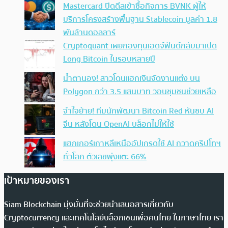
Mastercard ปิดดีลเข้าซื้อกิจการ BVNK ผู้ให้
บริการโครงสร้างพื้นฐาน Stablecoin มูลค่า 1.8
พันล้านดอลลาร์
Cryptoquant เผยกองทุนเฮดจ์ฟันด์กลับมาเปิด
Long Bitcoin ในรอบหลายปี
น้ำตานอง! สาวโดนแฮกเงินจัดงานแต่ง บน
Polygon กว่า 3.5 แสนบาท วอนชุมชนช่วยเหลือ
จำใจย้าย! ทีมนักพัฒนา Bitcoin Red หันซบ AI
จีน หลังโดน OpenAI บล็อกไม่ให้ใช้
แฮกเกอร์เกาหลีเหนืออัปเกรดใช้ AI กวาดคริปโทฯ
ทั่วโลก ตัวเลขพุ่งแตะ 66%
เป้าหมายของเรา
Siam Blockchain มุ่งมั่นที่จะช่วยนำเสนอสารเกี่ยวกับ
Cryptocurrency และเทคโนโลยีบล็อกเชนเพื่อคนไทย ในภาษาไทย เรา