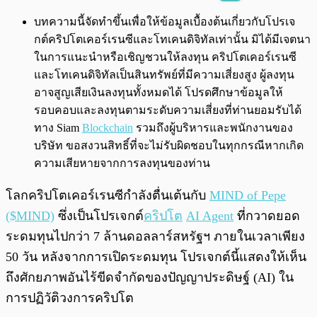
พร้อมเล่น
0:00
/
0:00
บทความนี้จัดทำขึ้นเพื่อให้ข้อมูลเบื้องต้นเกี่ยวกับโปรเจ
กต์คริปโตเคอร์เรนซีและโทเคนดิจิทัลเท่านั้น มิได้มีเจตนา
ในการแนะนำหรือเชิญชวนให้ลงทุน คริปโตเคอร์เรนซี
และโทเคนดิจิทัลเป็นสินทรัพย์ที่มีความเสี่ยงสูง ผู้ลงทุน
อาจสูญเสียเงินลงทุนทั้งหมดได้ โปรดศึกษาข้อมูลให้
รอบคอบและลงทุนตามระดับความเสี่ยงที่ท่านยอมรับได้
ทาง Siam
Blockchain
รวมถึงผู้บริหารและพนักงานของ
บริษัท ขอสงวนสิทธิ์ที่จะไม่รับผิดชอบในทุกกรณีหากเกิด
ความเสียหายจากการลงทุนของท่าน
โลกคริปโตเคอร์เรนซีกำลังตื่นเต้นกับ
MIND of Pepe
($MIND)
ซึ่งเป็นโปรเจกต์
คริปโต
AI Agent
ที่กวาดยอด
ระดมทุนไปกว่า 7 ล้านดอลลาร์สหรัฐฯ ภายในเวลาเพียง
50 วัน หลังจากการเปิดระดมทุน โปรเจกต์นี้แสดงให้เห็น
ถึงศักยภาพอันไร้ขีดจำกัดของปัญญาประดิษฐ์ (AI) ใน
การปฏิวัติวงการคริปโต