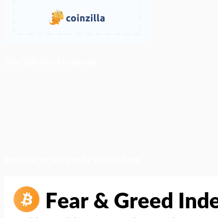
ติดตามเราบน Facebook
สภาวะตลาด (ความกลัว vs ความโลภ)