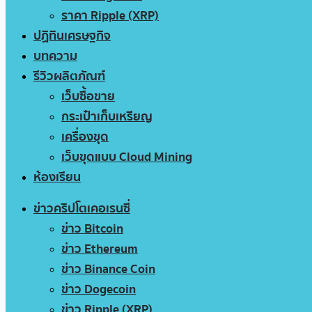
ราคา Ripple (XRP)
ปฏิทินเศรษฐกิจ
บทความ
รีวิวผลิตภัณฑ์
เว็บซื้อขาย
กระเป๋าเก็บเหรียญ
เครื่องขุด
เว็บขุดแบบ Cloud Mining
ห้องเรียน
ข่าวคริปโตเคอเรนซี่
ข่าว Bitcoin
ข่าว Ethereum
ข่าว Binance Coin
ข่าว Dogecoin
ข่าว Ripple (XRP)