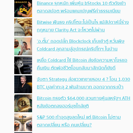
Binance รุกหนัก เพิ่มหุ้น bStocks 10 ตัวดังเข้า
ตลาดสปอต พร้อมแคมเปญฟรีค่าธรรมเนียม
Bitwise ฟันธง คริปโตจะไม่เป็นไร แม้สัปดาห์นี้ร่าง
กฎหมาย Clarity Act จะโหวตไม่ผ่าน
‘อ.ตั๊ม’ ถอดปลั้ก Blockclock เก็บเข้าตู้ หวั่นพิษ
Coldcard ลุกลามสู่อุปกรณ์คริปโทฯ ในบ้าน
เหยื่อ Coldcard ใช้ Bitcoin ส่งข้อความหาโจรขอ
คืนเงิน ตัดพ้อชีวิตโอนกลับมาสักนิดก็ยังดี
จับตา Strategy ส่อแววเทขายรอบ 4 ? โอน 1,030
BTC มูลค่าทะลุ 2 พันล้านบาท ออกจากกระเป๋า
Bitcoin ทรงตัว $64,000 สวนทางหุ้นสหรัฐฯ ATH
หลังข้อตกลงฮอร์มุซใกล้ยุติ
S&P 500 ทำจุดสูงสุดใหม่ แต่ Bitcoin ไม่ตาม
ตลาดเปลี่ยน หรือ คนเปลี่ยน?