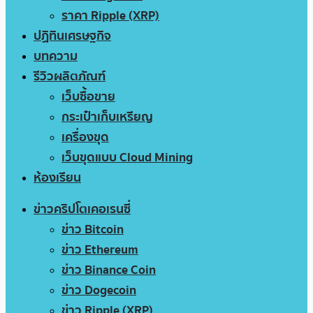
ราคา Ripple (XRP)
ปฏิทินเศรษฐกิจ
บทความ
รีวิวผลิตภัณฑ์
เว็บซื้อขาย
กระเป๋าเก็บเหรียญ
เครื่องขุด
เว็บขุดแบบ Cloud Mining
ห้องเรียน
ข่าวคริปโตเคอเรนซี่
ข่าว Bitcoin
ข่าว Ethereum
ข่าว Binance Coin
ข่าว Dogecoin
ข่าว Ripple (XRP)