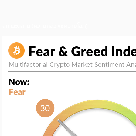
สภาวะตลาด (ความกลัว vs ความโลภ)