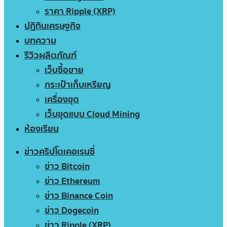
ราคา Ripple (XRP)
ปฏิทินเศรษฐกิจ
บทความ
รีวิวผลิตภัณฑ์
เว็บซื้อขาย
กระเป๋าเก็บเหรียญ
เครื่องขุด
เว็บขุดแบบ Cloud Mining
ห้องเรียน
ข่าวคริปโตเคอเรนซี่
ข่าว Bitcoin
ข่าว Ethereum
ข่าว Binance Coin
ข่าว Dogecoin
ข่าว Ripple (XRP)