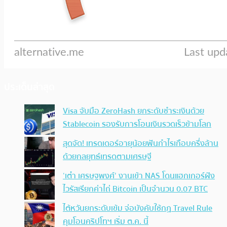
ประเด็นล่าสุด
Visa จับมือ ZeroHash ยกระดับชำระเงินด้วย
Stablecoin รองรับการโอนเงินรวดเร็วข้ามโลก
สุดจัด! เทรดเดอร์อายุน้อยฟันกำไรเกือบครึ่งล้าน
ด้วยกลยุทธ์เทรดตามเศรษฐี
‘เต๋า เศรษฐพงศ์’ งานเข้า NAS โดนแฮกเกอร์ฝัง
ไวรัสเรียกค่าไถ่ Bitcoin เป็นจำนวน 0.07 BTC
ไต้หวันยกระดับเข้ม จ่อบังคับใช้กฏ Travel Rule
คุมโอนคริปโทฯ เริ่ม ต.ค. นี้