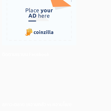
ติดตามเราบน Facebook
สภาวะตลาด (ความกลัว vs ความโลภ)