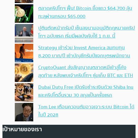
ตลาดคริปโทฯ ฟื้น! Bitcoin ยื้อแถว $64,700 ลุ้น
ทะลุผ่านกรอบ $65,000
ปูตินตัดหน้าทรัมป์ เซ็นลงนามอนุมัติกฎหมายคริป
โทฯ ฉบับแรก เริ่มมีผลบังคับใช้ 1 ก.ย. นี้
Strategy เข้าร่วม Invest America สมทบทุน
8,200 บาท/ปี เข้าบัญชีทรัมป์แจกบุตรพนักงาน
CryptoQuant ส่งสัญญาณตลาดหมีเข้าสู่โค้ง
สุดท้าย หลังพบเจ้าคริปโทฯ ซุ่มเก็บ BTC และ ETH
Dubai Duty Free เปิดรับชำระเงินด้วย Shiba Inu
และคริปโตอื่นรวม 30 สกุลเป็นครั้งแรก
Tom Lee เตือนควอนตัมอาจเจาะระบบ Bitcoin ได้
ในปี 2028
เป้าหมายของเรา