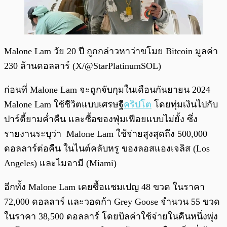
Malone Lam วัย 20 ปี ถูกกล่าวหาว่าขโมย Bitcoin มูลค่า
230 ล้านดอลลาร์ (X/@StarPlatinumSOL)
ก่อนที่ Malone Lam จะถูกจับกุมในเดือนกันยายน 2024
Malone Lam ใช้ชีวิตแบบเศรษฐี
คริปโต
โดยทุ่มเงินไปกับ
ปาร์ตี้ยามค่ำคืน และซื้อของฟุ่มเฟือยแบบไม่ยั้ง ซึ่ง
รายงานระบุว่า Malone Lam ใช้จ่ายสูงสุดถึง 500,000
ดอลลาร์ต่อคืน ในไนต์คลับหรู ของลอสแองเจลิส (Los
Angeles) และไมอามี (Miami)
อีกทั้ง Malone Lam เคยซื้อแชมเปญ 48 ขวด ในราคา
72,000 ดอลลาร์ และวอดก้า Grey Goose จำนวน 55 ขวด
ในราคา 38,500 ดอลลาร์ โดยบิลค่าใช้จ่ายในคืนหนึ่งพุ่ง