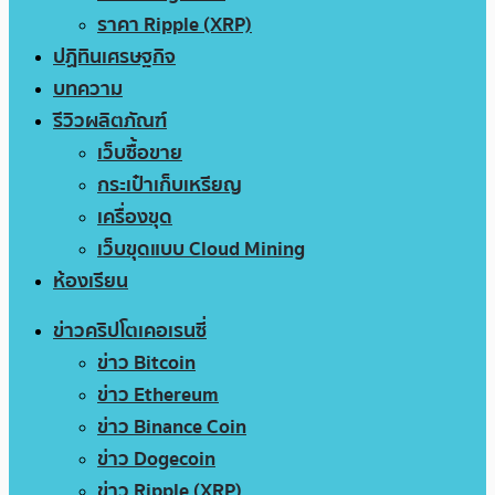
ราคา Ripple (XRP)
ปฏิทินเศรษฐกิจ
บทความ
รีวิวผลิตภัณฑ์
เว็บซื้อขาย
กระเป๋าเก็บเหรียญ
เครื่องขุด
เว็บขุดแบบ Cloud Mining
ห้องเรียน
ข่าวคริปโตเคอเรนซี่
ข่าว Bitcoin
ข่าว Ethereum
ข่าว Binance Coin
ข่าว Dogecoin
ข่าว Ripple (XRP)