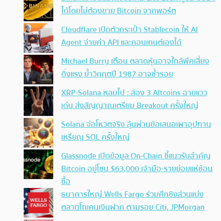
ได้โดยไม่ต้องขาย Bitcoin จากพอร์ต
Cloudflare เปิดตัวกระเป๋า Stablecoin ให้ AI
Agent จ่ายค่า API และคอนเทนต์เองได้
Michael Burry เตือน ตลาดหุ้นอาจใกล้พีคเสี่ยง
ดิ่งแรง ย้ำวิกฤตปี 1987 อาจซ้ำรอย
XRP-Solana หลบไป : ส่อง 3 Altcoins ฉายแวว
เด่น ส่งสัญญาณเตรียม Breakout ครั้งใหญ่
Solana จ่อโหวตจริง ลุ้นผ่านข้อเสนอเผาอุปทาน
เหรียญ SOL ครั้งใหญ่
Glassnode เปิดข้อมูล On-Chain ชี้แนวรับสำคัญ
Bitcoin อยู่โซน $63,000 เจ้ามือ-รายย่อยแห่ช้อน
ซื้อ
ธนาคารใหญ่ Wells Fargo ร่วมศึกชิงส่วนแบ่ง
ตลาดโทเคนเงินฝาก ตามรอย Citi, JPMorgan