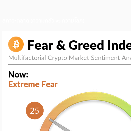
สภาวะตลาด (ความกลัว vs ความโลภ)