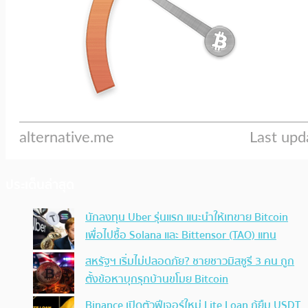
ประเด็นล่าสุด
นักลงทุน Uber รุ่นแรก แนะนำให้เทขาย Bitcoin
เพื่อไปซื้อ Solana และ Bittensor (TAO) แทน
สหรัฐฯ เริ่มไม่ปลอดภัย? ชายชาวมิสซูรี 3 คน ถูก
ตั้งข้อหาบุกรุกบ้านขโมย Bitcoin
Binance เปิดตัวฟีเจอร์ใหม่ Lite Loan กู้ยืม USDT