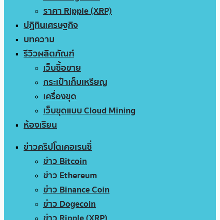
ราคา Ripple (XRP)
ปฏิทินเศรษฐกิจ
บทความ
รีวิวผลิตภัณฑ์
เว็บซื้อขาย
กระเป๋าเก็บเหรียญ
เครื่องขุด
เว็บขุดแบบ Cloud Mining
ห้องเรียน
ข่าวคริปโตเคอเรนซี่
ข่าว Bitcoin
ข่าว Ethereum
ข่าว Binance Coin
ข่าว Dogecoin
ข่าว Ripple (XRP)