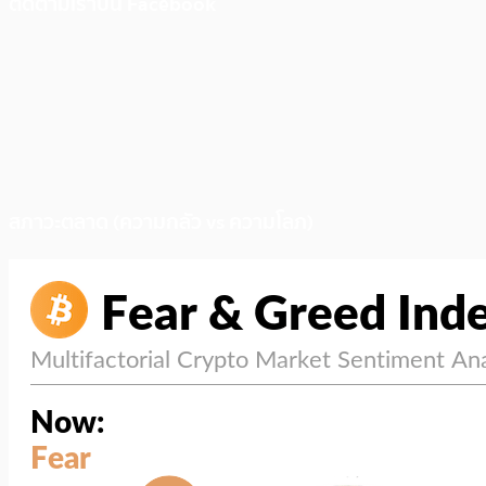
ติดตามเราบน Facebook
สภาวะตลาด (ความกลัว vs ความโลภ)