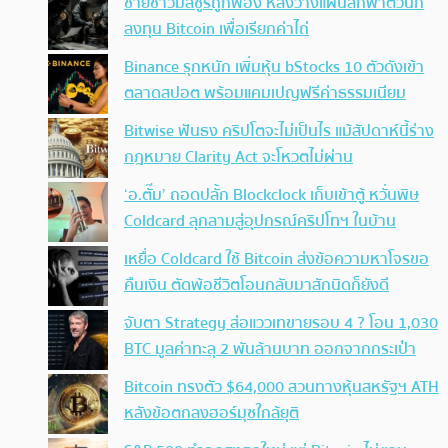
ชายชาวมิสซูรีถูกฟ้อง หลังวางแผนลักพาตัวนัก
ลงทุน Bitcoin เพื่อเรียกค่าไถ่
Binance รุกหนัก เพิ่มหุ้น bStocks 10 ตัวดังเข้า
ตลาดสปอต พร้อมแคมเปญฟรีค่าธรรมเนียม
Bitwise ฟันธง คริปโตจะไม่เป็นไร แม้สัปดาห์นี้ร่าง
กฎหมาย Clarity Act จะโหวตไม่ผ่าน
‘อ.ตั๊ม’ ถอดปลั้ก Blockclock เก็บเข้าตู้ หวั่นพิษ
Coldcard ลุกลามสู่อุปกรณ์คริปโทฯ ในบ้าน
เหยื่อ Coldcard ใช้ Bitcoin ส่งข้อความหาโจรขอ
คืนเงิน ตัดพ้อชีวิตโอนกลับมาสักนิดก็ยังดี
จับตา Strategy ส่อแววเทขายรอบ 4 ? โอน 1,030
BTC มูลค่าทะลุ 2 พันล้านบาท ออกจากกระเป๋า
Bitcoin ทรงตัว $64,000 สวนทางหุ้นสหรัฐฯ ATH
หลังข้อตกลงฮอร์มุซใกล้ยุติ