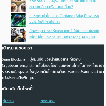
S&P 500 ทำจุดสูงสุดใหม่ แต่ Bitcoin ไม่ตาม
ตลาดเปลี่ยน หรือ คนเปลี่ยน?
3 เหตุผลทำไมราคา Cardano (Ada) ถึงพุ่งแรง
22% ในสัปดาห์เดียว
นักลงทุน Uber รุ่นแรก แนะนำให้เทขาย Bitcoin
เพื่อไปซื้อ Solana และ Bittensor (TAO) แทน
เป้าหมายของเรา
Siam Blockchain มุ่งมั่นที่จะช่วยนำเสนอสารเกี่ยวกับ
Cryptocurrency และเทคโนโลยีบล็อกเชนเพื่อคนไทย ในภาษาไทย เรา
รวบรวมข้อมูลส่วนใหญ่จากเว็บไซต์และเว็บบอร์ดต่างประเทศและนำมา
แปลส่งตรงถึงฟีดคุณ
เกี่ยวกับเว็บไซต์นี้
ทีมงาน
ติดต่อเรา