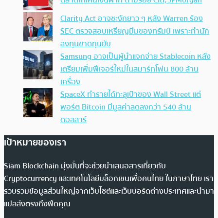
ตลาดโทเคนเงินฝาก ตามรอย Citi, JPMorgan
Clarity Act อาจชะงักยาว ๆ หลัง Warren ร้อง
SEC ตรวจสอบเหรียญมีมของทรัมป์ เพราะทำนัก
ลงทุนขาดทุนยับ
Samsung อาจเป็นผู้นำแจกจ่าย Stablecoin หลัง
เตรียมเพิ่มฟีเจอร์ใหม่ในสมาร์ทโฟน 800 ล้าน
เครื่อง
SpaceX ทำรายได้ทะลุเป้าของ Wall Street แต่
พอร์ต Bitcoin มีมูลค่าลดลงกว่า 540 ล้าน
ดอลลาร์
เป้าหมายของเรา
Siam Blockchain มุ่งมั่นที่จะช่วยนำเสนอสารเกี่ยวกับ
Cryptocurrency และเทคโนโลยีบล็อกเชนเพื่อคนไทย ในภาษาไทย เรา
รวบรวมข้อมูลส่วนใหญ่จากเว็บไซต์และเว็บบอร์ดต่างประเทศและนำมา
แปลส่งตรงถึงฟีดคุณ