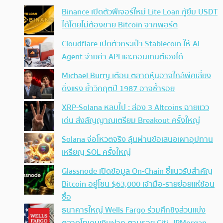
Binance เปิดตัวฟีเจอร์ใหม่ Lite Loan กู้ยืม USDT
ได้โดยไม่ต้องขาย Bitcoin จากพอร์ต
Cloudflare เปิดตัวกระเป๋า Stablecoin ให้ AI
Agent จ่ายค่า API และคอนเทนต์เองได้
Michael Burry เตือน ตลาดหุ้นอาจใกล้พีคเสี่ยง
ดิ่งแรง ย้ำวิกฤตปี 1987 อาจซ้ำรอย
XRP-Solana หลบไป : ส่อง 3 Altcoins ฉายแวว
เด่น ส่งสัญญาณเตรียม Breakout ครั้งใหญ่
Solana จ่อโหวตจริง ลุ้นผ่านข้อเสนอเผาอุปทาน
เหรียญ SOL ครั้งใหญ่
Glassnode เปิดข้อมูล On-Chain ชี้แนวรับสำคัญ
Bitcoin อยู่โซน $63,000 เจ้ามือ-รายย่อยแห่ช้อน
ซื้อ
ธนาคารใหญ่ Wells Fargo ร่วมศึกชิงส่วนแบ่ง