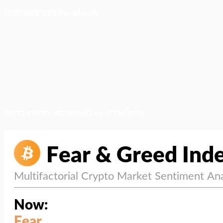
ติดตามเราบน Facebook
สภาวะตลาด (ความกลัว vs ความโลภ)