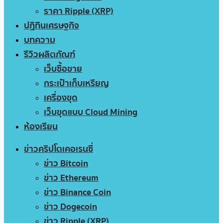
ราคา Ripple (XRP)
ปฏิทินเศรษฐกิจ
บทความ
รีวิวผลิตภัณฑ์
เว็บซื้อขาย
กระเป๋าเก็บเหรียญ
เครื่องขุด
เว็บขุดแบบ Cloud Mining
ห้องเรียน
ข่าวคริปโตเคอเรนซี่
ข่าว Bitcoin
ข่าว Ethereum
ข่าว Binance Coin
ข่าว Dogecoin
ข่าว Ripple (XRP)