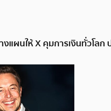
งแผนให้ X คุมการเงินทั่วโลก ป