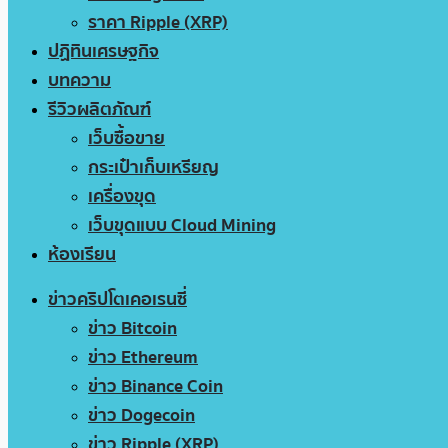
ราคา Ripple (XRP)
ปฏิทินเศรษฐกิจ
บทความ
รีวิวผลิตภัณฑ์
เว็บซื้อขาย
กระเป๋าเก็บเหรียญ
เครื่องขุด
เว็บขุดแบบ Cloud Mining
ห้องเรียน
ข่าวคริปโตเคอเรนซี่
ข่าว Bitcoin
ข่าว Ethereum
ข่าว Binance Coin
ข่าว Dogecoin
ข่าว Ripple (XRP)