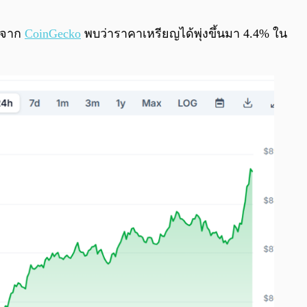
0:00
/
0:00
ูลจาก
CoinGecko
พบว่าราคาเหรียญได้พุ่งขึ้นมา 4.4% ใน