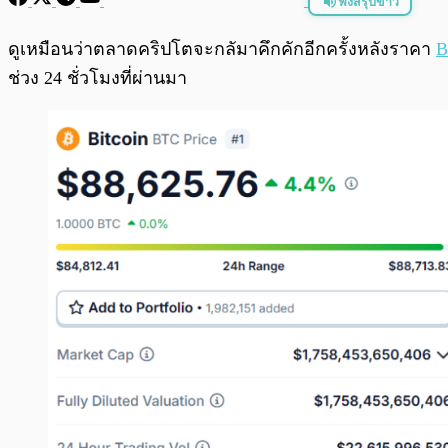
ฟังสรุปข่าว
พร้อมเล่น
ดูเหมือนว่าตลาดคริปโตจะกลัมาคึกคักอีกครั้งหลังราคา
B
ช่วง 24 ชั่วโมงที่ผ่านมา