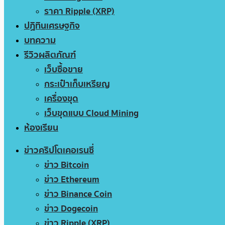
ราคา Ripple (XRP)
ปฏิทินเศรษฐกิจ
บทความ
รีวิวผลิตภัณฑ์
เว็บซื้อขาย
กระเป๋าเก็บเหรียญ
เครื่องขุด
เว็บขุดแบบ Cloud Mining
ห้องเรียน
ข่าวคริปโตเคอเรนซี่
ข่าว Bitcoin
ข่าว Ethereum
ข่าว Binance Coin
ข่าว Dogecoin
ข่าว Ripple (XRP)